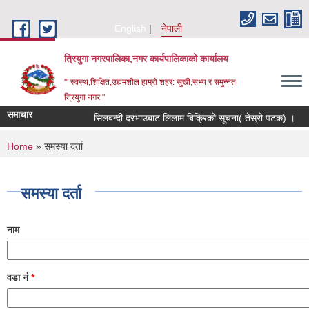
Skip to main content
English
नेपाली
त्रियुगा नगरपालिका,नगर कार्यपालिकाको कार्यालय
'" स्वस्थ,शिक्षित,उद्यमशील हाम्रो शहर: सुखी,सभ्य र समुन्नत
त्रियुगा नगर "
समाचार
सिलबन्दी दरभाउबाट लिलाम बिक्रिको सूचना( तेस्रो पटक) ।
You are here
Home
» समस्या दर्ता
समस्या दर्ता
नाम
वडा नं
*