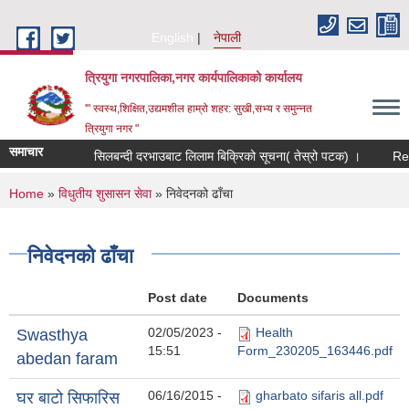
Skip to main content
English
नेपाली
त्रियुगा नगरपालिका,नगर कार्यपालिकाको कार्यालय
'" स्वस्थ,शिक्षित,उद्यमशील हाम्रो शहर: सुखी,सभ्य र समुन्नत
त्रियुगा नगर "
समाचार
सिलबन्दी दरभाउबाट लिलाम बिक्रिको सूचना( तेस्रो पटक) ।
Requ
You are here
Home
»
विधुतीय शुसासन सेवा
» निवेदनको ढाँचा
निवेदनको ढाँचा
Post date
Documents
02/05/2023 -
Health
Swasthya
15:51
Form_230205_163446.pdf
abedan faram
06/16/2015 -
gharbato sifaris all.pdf
घर बाटो सिफारिस