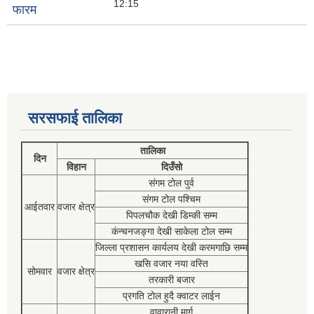
12:15
फारम
सरसफाई तालिका
तालिका
दिन
विहान
दिउँसो
संगम टोल पुर्व
संगम टोल पश्चिम
आईतवार
वजार क्षेत्र
पिपलचौक देखी डिम्की सम्म
कंन्चनजङ्गा देखी साकेला टोल सम्म
जिल्ला प्रशासन कार्यलय देखी करमगाछि सम्म
खसि वजार नया वस्ति
सोमवार
वजार क्षेत्र
तरकारी बजार
प्रगति टोल हुदै क्वाटर लाईन
वावारानी मार्ग