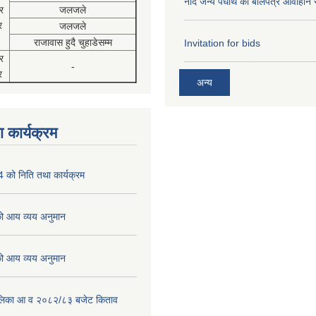
नदि जन्य पधार्थ को बोलपत्र आवाहान 
र
जलजले
र
जलजले
राजावास हुदै चुहाडेसम्म
Invitation for bids
र
-
र
अन्य
 कार्यक्रम
को निति तथा कार्यक्रम
 आय व्यय अनुमान
 आय व्यय अनुमान
पालिका आ व २०८२/८३ बजेट किताव