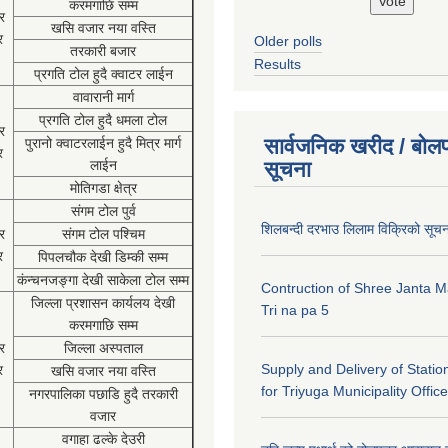
करमगाछि सम्म
र
खसि वजार नया वस्ति
र
Older polls
तरकारी बजार
Results
प्रगति टोल हुदै क्वाटर लाईन
वावारानी मार्ग
प्रगति टोल हुदै धमला टोल
र
सार्वजनिक खरीद / बोलप
पुरानो क्वाटरलाईन हुदै मित्र मार्ग
र
लाईन
सूचना
मोतिगडा क्षेत्र
संगम टोल पुर्व
शिलबन्दी दरभाउ लिलाम विक्रिको सूच
र
संगम टोल पश्चिम
र
पिपलचौक देखी डिम्की सम्म
कंन्चनजङ्गा देखी साकेला टोल सम्म
Contruction of Shree Janta M
जिल्ला प्रशासन कार्यलय देखी
Tri na pa 5
करमगाछि सम्म
र
जिल्ला अस्पताल
Supply and Delivery of Statio
र
खसि वजार नया वस्ति
for Triyuga Municipality Office
नगरपालिका पछाडि हुदै तरकारी
वजार
वगाहा ढल्के देउरी