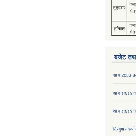
वजा
शुक्रवार
क्षेत्
वजा
शनिवार
क्षेत्
बजेट तथा
आ व 2083-84 
आ व ८३/८४ को
आ व ८३/८४ को
त्रियुगा नगर