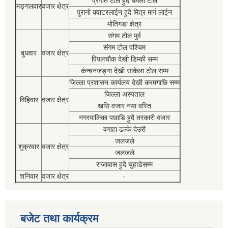
प्रगति टोल हुदै धमला टोल
मङ्गलवार
वजार क्षेत्र
पुरानो क्वाटरलाईन हुदै मित्र मार्ग लाईन
मोतिगडा क्षेत्र
संगम टोल पुर्व
संगम टोल पश्चिम
बुधवार
वजार क्षेत्र
पिपलचौक देखी डिम्की सम्म
कंन्चनजङ्गा देखी साकेला टोल सम्म
जिल्ला प्रशासन कार्यलय देखी करमगाछि सम्म
जिल्ला अस्पताल
विहिवार
वजार क्षेत्र
खसि वजार नया वस्ति
नगरपालिका पछाडि हुदै तरकारी वजार
वगाहा ढल्के देउरी
जलजले
शुक्रवार
वजार क्षेत्र
जलजले
राजावास हुदै चुहाडेसम्म
शनिवार
वजार क्षेत्र
-
बजेट तथा कार्यक्रम