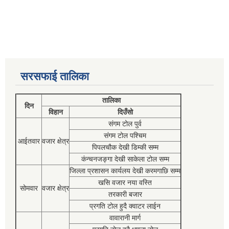
सरसफाई तालिका
तालिका
दिन
विहान
दिउँसो
संगम टोल पुर्व
संगम टोल पश्चिम
आईतवार
वजार क्षेत्र
पिपलचौक देखी डिम्की सम्म
कंन्चनजङ्गा देखी साकेला टोल सम्म
जिल्ला प्रशासन कार्यलय देखी करमगाछि सम्म
खसि वजार नया वस्ति
सोमवार
वजार क्षेत्र
तरकारी बजार
प्रगति टोल हुदै क्वाटर लाईन
वावारानी मार्ग