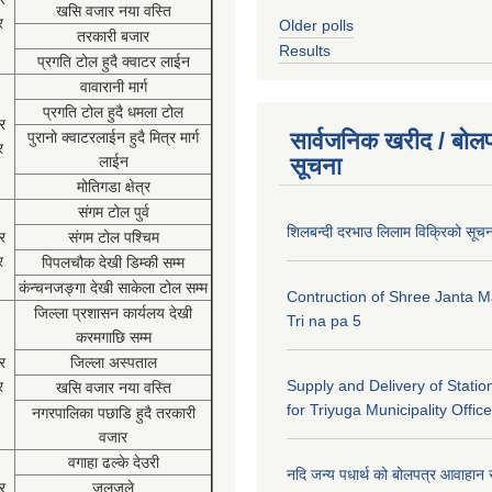
खसि वजार नया वस्ति
र
Older polls
तरकारी बजार
Results
प्रगति टोल हुदै क्वाटर लाईन
वावारानी मार्ग
प्रगति टोल हुदै धमला टोल
र
सार्वजनिक खरीद / बोलप
पुरानो क्वाटरलाईन हुदै मित्र मार्ग
र
लाईन
सूचना
मोतिगडा क्षेत्र
संगम टोल पुर्व
शिलबन्दी दरभाउ लिलाम विक्रिको सूच
र
संगम टोल पश्चिम
र
पिपलचौक देखी डिम्की सम्म
कंन्चनजङ्गा देखी साकेला टोल सम्म
Contruction of Shree Janta M
जिल्ला प्रशासन कार्यलय देखी
Tri na pa 5
करमगाछि सम्म
र
जिल्ला अस्पताल
Supply and Delivery of Statio
र
खसि वजार नया वस्ति
for Triyuga Municipality Office
नगरपालिका पछाडि हुदै तरकारी
वजार
वगाहा ढल्के देउरी
नदि जन्य पधार्थ को बोलपत्र आवाहान 
र
जलजले