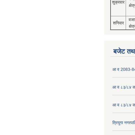
शुक्रवार
क्षेत्
वजा
शनिवार
क्षेत्
बजेट तथा
आ व 2083-84 
आ व ८३/८४ को
आ व ८३/८४ को
त्रियुगा नगर