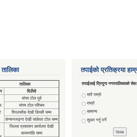
 तालिका
तपाईको प्रतिक्रया हाम
तपाईलाई त्रियुगा नगरपालिकाको सेवा
तालिका
न
दिउँसो
Choices
सारै राम्रो
संगम टोल पुर्व
राम्रो
र
संगम टोल पश्चिम
सामान्य
र
पिपलचौक देखी डिम्की सम्म
कंन्चनजङ्गा देखी साकेला टोल सम्म
सुधार गर्नु पर्ने
जिल्ला प्रशासन कार्यलय देखी
करमगाछि सम्म
र