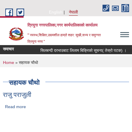
Skip to main content
English
नेपाली
त्रियुगा नगरपालिका,नगर कार्यपालिकाको कार्यालय
'" स्वस्थ,शिक्षित,उद्यमशील हाम्रो शहर: सुखी,सभ्य र समुन्नत
त्रियुगा नगर "
समाचार
सिलबन्दी दरभाउबाट लिलाम बिक्रिको सूचना( तेस्रो पटक) ।
You are here
Home
» सहायक चौथाे
सहायक चौथाे
राजु पराजुली
Read more
about राजु पराजुली