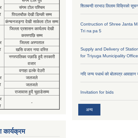
संगम टोल पुर्व
शिलबन्दी दरभाउ लिलाम विक्रिको सूच
र
संगम टोल पश्चिम
र
पिपलचौक देखी डिम्की सम्म
कंन्चनजङ्गा देखी साकेला टोल सम्म
Contruction of Shree Janta M
जिल्ला प्रशासन कार्यलय देखी
Tri na pa 5
करमगाछि सम्म
र
जिल्ला अस्पताल
Supply and Delivery of Statio
र
खसि वजार नया वस्ति
for Triyuga Municipality Office
नगरपालिका पछाडि हुदै तरकारी
वजार
वगाहा ढल्के देउरी
नदि जन्य पधार्थ को बोलपत्र आवाहान 
र
जलजले
र
जलजले
राजावास हुदै चुहाडेसम्म
Invitation for bids
र
-
र
अन्य
 कार्यक्रम