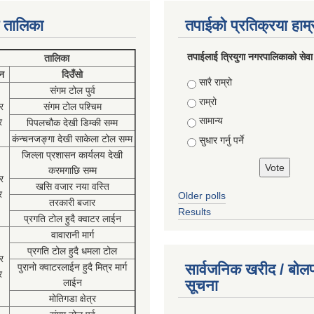
 तालिका
तपाईको प्रतिक्रया हाम
तपाईलाई त्रियुगा नगरपालिकाको सेवा
तालिका
न
दिउँसो
Choices
सारै राम्रो
संगम टोल पुर्व
राम्रो
र
संगम टोल पश्चिम
सामान्य
र
पिपलचौक देखी डिम्की सम्म
कंन्चनजङ्गा देखी साकेला टोल सम्म
सुधार गर्नु पर्ने
जिल्ला प्रशासन कार्यलय देखी
करमगाछि सम्म
र
खसि वजार नया वस्ति
र
Older polls
तरकारी बजार
Results
प्रगति टोल हुदै क्वाटर लाईन
वावारानी मार्ग
प्रगति टोल हुदै धमला टोल
र
सार्वजनिक खरीद / बोलप
पुरानो क्वाटरलाईन हुदै मित्र मार्ग
र
लाईन
सूचना
मोतिगडा क्षेत्र