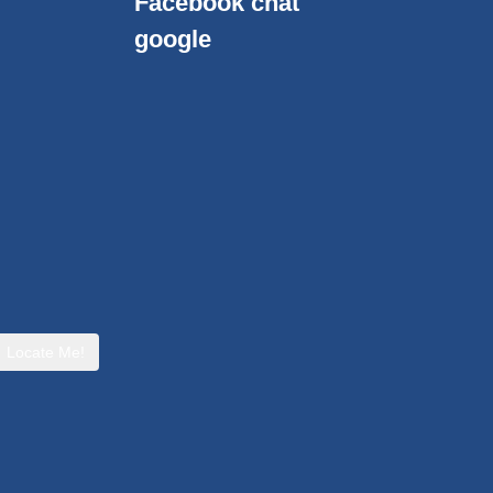
Facebook chat
google
Locate Me!