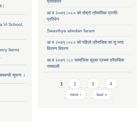
प्रतिवेदन
ना।
आ व २०७९।०८० को दोश्रो त्रैमासिक प्रगति
प्रतिवेन
a Vi School,
Swasthya abedan faram
आ व २०७९।०८० को पहिलो त्रैमासिक सा सु भत्ता
वितरण विवरण
nery Items
.
आ.व २०७९।८० सामाजिक सूरक्षा प्रथम त्रैमासिक
नामावली
समबन्धी सूचना ।
Pages
1
2
3
4
next ›
last »