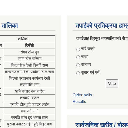
 तालिका
तपाईको प्रतिक्रया हाम
तपाईलाई त्रियुगा नगरपालिकाको सेवा
तालिका
न
दिउँसो
Choices
सारै राम्रो
संगम टोल पुर्व
राम्रो
र
संगम टोल पश्चिम
सामान्य
र
पिपलचौक देखी डिम्की सम्म
कंन्चनजङ्गा देखी साकेला टोल सम्म
सुधार गर्नु पर्ने
जिल्ला प्रशासन कार्यलय देखी
करमगाछि सम्म
र
खसि वजार नया वस्ति
र
Older polls
तरकारी बजार
Results
प्रगति टोल हुदै क्वाटर लाईन
वावारानी मार्ग
प्रगति टोल हुदै धमला टोल
र
सार्वजनिक खरीद / बोलप
पुरानो क्वाटरलाईन हुदै मित्र मार्ग
र