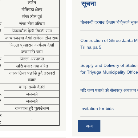
लाईन
सूचना
मोतिगडा क्षेत्र
संगम टोल पुर्व
शिलबन्दी दरभाउ लिलाम विक्रिको सूच
र
संगम टोल पश्चिम
र
पिपलचौक देखी डिम्की सम्म
कंन्चनजङ्गा देखी साकेला टोल सम्म
Contruction of Shree Janta M
जिल्ला प्रशासन कार्यलय देखी
Tri na pa 5
करमगाछि सम्म
र
जिल्ला अस्पताल
Supply and Delivery of Statio
र
खसि वजार नया वस्ति
for Triyuga Municipality Office
नगरपालिका पछाडि हुदै तरकारी
वजार
वगाहा ढल्के देउरी
नदि जन्य पधार्थ को बोलपत्र आवाहान 
र
जलजले
र
जलजले
राजावास हुदै चुहाडेसम्म
Invitation for bids
र
-
र
अन्य