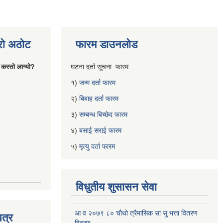
्रो अठोट
फारम डाउनलोड
 कस्तो लाग्यो?
घटना दर्ता सूचना फारम
१)
जन्म दर्ता फारम
२)
बिबाह दर्ता फारम
३)
सम्बन्ध बिच्छेद फारम
४)
बसाई सराई फारम
५)
मृत्यु दर्ता फारम
विधुतीय शुसासन सेवा
आ व २०७९ ८० चौथो त्रैमासिक सा सु भत्ता वितरण
त्र