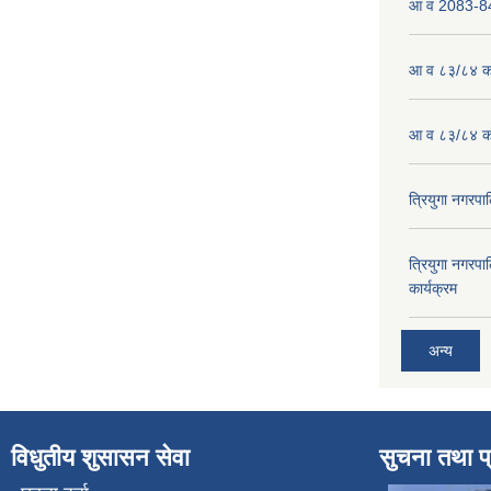
आ व 2083-84 
आ व ८३/८४ को
आ व ८३/८४ को
त्रियुगा नगर
त्रियुगा नगर
कार्यक्रम
अन्य
विधुतीय शुसासन सेवा
सुचना तथा प