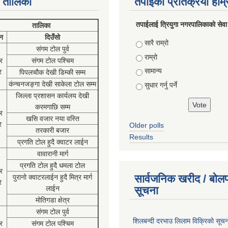
 तालिका
तपाईको प्रतिक्रया हाम
तपाईलाई त्रियुगा नगरपालिकाको सेवा
तालिका
न
दिउँसो
Choices
सारै राम्रो
संगम टोल पुर्व
राम्रो
र
संगम टोल पश्चिम
सामान्य
र
पिपलचौक देखी डिम्की सम्म
कंन्चनजङ्गा देखी साकेला टोल सम्म
सुधार गर्नु पर्ने
जिल्ला प्रशासन कार्यलय देखी
करमगाछि सम्म
र
खसि वजार नया वस्ति
र
Older polls
तरकारी बजार
Results
प्रगति टोल हुदै क्वाटर लाईन
वावारानी मार्ग
प्रगति टोल हुदै धमला टोल
र
सार्वजनिक खरीद / बोलप
पुरानो क्वाटरलाईन हुदै मित्र मार्ग
र
लाईन
सूचना
मोतिगडा क्षेत्र
संगम टोल पुर्व
शिलबन्दी दरभाउ लिलाम विक्रिको सूच
र
संगम टोल पश्चिम