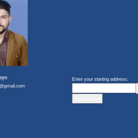
िकृत
Enter your starting address:
un@gmail.com