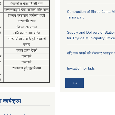
र
पिपलचौक देखी डिम्की सम्म
कंन्चनजङ्गा देखी साकेला टोल सम्म
Contruction of Shree Janta M
जिल्ला प्रशासन कार्यलय देखी
Tri na pa 5
करमगाछि सम्म
र
जिल्ला अस्पताल
Supply and Delivery of Statio
र
खसि वजार नया वस्ति
for Triyuga Municipality Office
नगरपालिका पछाडि हुदै तरकारी
वजार
वगाहा ढल्के देउरी
नदि जन्य पधार्थ को बोलपत्र आवाहान 
र
जलजले
र
जलजले
राजावास हुदै चुहाडेसम्म
Invitation for bids
र
-
र
अन्य
 कार्यक्रम