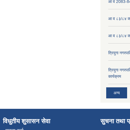
आ व 2083-84 
आ व ८३/८४ को
आ व ८३/८४ को
त्रियुगा नगर
त्रियुगा नगर
कार्यक्रम
अन्य
विधुतीय शुसासन सेवा
सुचना तथा प