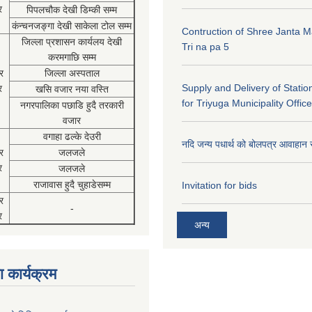
र
पिपलचौक देखी डिम्की सम्म
कंन्चनजङ्गा देखी साकेला टोल सम्म
Contruction of Shree Janta M
जिल्ला प्रशासन कार्यलय देखी
Tri na pa 5
करमगाछि सम्म
र
जिल्ला अस्पताल
Supply and Delivery of Statio
र
खसि वजार नया वस्ति
for Triyuga Municipality Office
नगरपालिका पछाडि हुदै तरकारी
वजार
वगाहा ढल्के देउरी
नदि जन्य पधार्थ को बोलपत्र आवाहान 
र
जलजले
र
जलजले
राजावास हुदै चुहाडेसम्म
Invitation for bids
र
-
र
अन्य
 कार्यक्रम