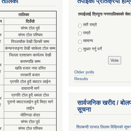
 तालिका
तपाईको प्रतिक्रया हाम
तपाईलाई त्रियुगा नगरपालिकाको सेवा
तालिका
न
दिउँसो
Choices
सारै राम्रो
संगम टोल पुर्व
राम्रो
र
संगम टोल पश्चिम
सामान्य
र
पिपलचौक देखी डिम्की सम्म
कंन्चनजङ्गा देखी साकेला टोल सम्म
सुधार गर्नु पर्ने
जिल्ला प्रशासन कार्यलय देखी
करमगाछि सम्म
र
खसि वजार नया वस्ति
र
Older polls
तरकारी बजार
Results
प्रगति टोल हुदै क्वाटर लाईन
वावारानी मार्ग
प्रगति टोल हुदै धमला टोल
र
सार्वजनिक खरीद / बोलप
पुरानो क्वाटरलाईन हुदै मित्र मार्ग
र
लाईन
सूचना
मोतिगडा क्षेत्र
संगम टोल पुर्व
शिलबन्दी दरभाउ लिलाम विक्रिको सूच
र
संगम टोल पश्चिम