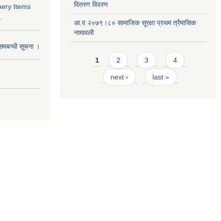
वितरण विवरण
nery Items
.
आ.व २०७९।८० सामाजिक सूरक्षा प्रथम त्रैमासिक
नामावली
समबन्धी सूचना ।
Pages
1
2
3
4
next ›
last »