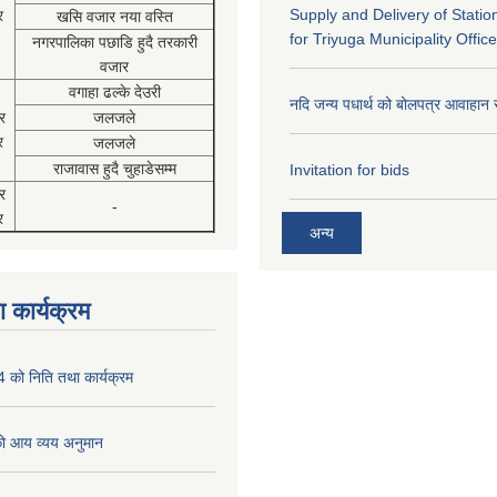
Supply and Delivery of Statio
र
खसि वजार नया वस्ति
for Triyuga Municipality Office
नगरपालिका पछाडि हुदै तरकारी
वजार
वगाहा ढल्के देउरी
नदि जन्य पधार्थ को बोलपत्र आवाहान 
र
जलजले
र
जलजले
राजावास हुदै चुहाडेसम्म
Invitation for bids
र
-
र
अन्य
 कार्यक्रम
को निति तथा कार्यक्रम
 आय व्यय अनुमान