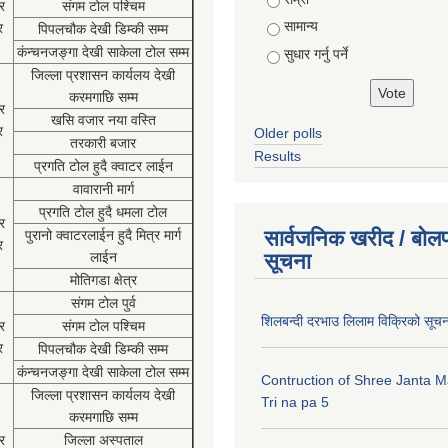
र
संगम टोल पश्चिम
सामान्य
र
पिपलचौक देखी डिम्की सम्म
कंन्चनजङ्गा देखी साकेला टोल सम्म
सुधार गर्नु पर्ने
जिल्ला प्रशासन कार्यलय देखी
करमगाछि सम्म
र
खसि वजार नया वस्ति
र
Older polls
तरकारी बजार
Results
प्रगति टोल हुदै क्वाटर लाईन
वावारानी मार्ग
प्रगति टोल हुदै धमला टोल
र
सार्वजनिक खरीद / बोलप
पुरानो क्वाटरलाईन हुदै मित्र मार्ग
र
लाईन
सूचना
मोतिगडा क्षेत्र
संगम टोल पुर्व
शिलबन्दी दरभाउ लिलाम विक्रिको सूच
र
संगम टोल पश्चिम
र
पिपलचौक देखी डिम्की सम्म
कंन्चनजङ्गा देखी साकेला टोल सम्म
Contruction of Shree Janta M
जिल्ला प्रशासन कार्यलय देखी
Tri na pa 5
करमगाछि सम्म
र
जिल्ला अस्पताल