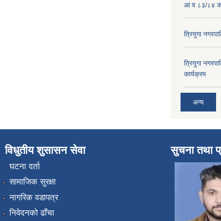
आ व ८३/८४ को
त्रियुगा नगर
त्रियुगा नगर
कार्यक्रम
अन्य
विधुतीय शुसासन सेवा
सुचना तथा प
घटना दर्ता
सामाजिक सुरक्षा
नागरिक वडापत्र
निवेदनको ढाँचा