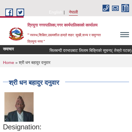
Skip to main content
English
नेपाली
त्रियुगा नगरपालिका,नगर कार्यपालिकाको कार्यालय
'" स्वस्थ,शिक्षित,उद्यमशील हाम्रो शहर: सुखी,सभ्य र समुन्नत
त्रियुगा नगर "
समाचार
सिलबन्दी दरभाउबाट लिलाम बिक्रिको सूचना( तेस्रो पटक) 
You are here
Home
» श्री धन बहादुर दनुवार
श्री धन बहादुर दनुवार
Designation: