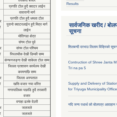
तरकारी बजार
Results
प्रगति टोल हुदै क्वाटर लाईन
वावारानी मार्ग
प्रगति टोल हुदै धमला टोल
र
सार्वजनिक खरीद / बोलप
पुरानो क्वाटरलाईन हुदै मित्र मार्ग
र
लाईन
सूचना
मोतिगडा क्षेत्र
संगम टोल पुर्व
शिलबन्दी दरभाउ लिलाम विक्रिको सूच
र
संगम टोल पश्चिम
र
पिपलचौक देखी डिम्की सम्म
कंन्चनजङ्गा देखी साकेला टोल सम्म
Contruction of Shree Janta M
जिल्ला प्रशासन कार्यलय देखी
Tri na pa 5
करमगाछि सम्म
र
जिल्ला अस्पताल
Supply and Delivery of Statio
र
खसि वजार नया वस्ति
for Triyuga Municipality Office
नगरपालिका पछाडि हुदै तरकारी
वजार
वगाहा ढल्के देउरी
नदि जन्य पधार्थ को बोलपत्र आवाहान 
र
जलजले
र
जलजले