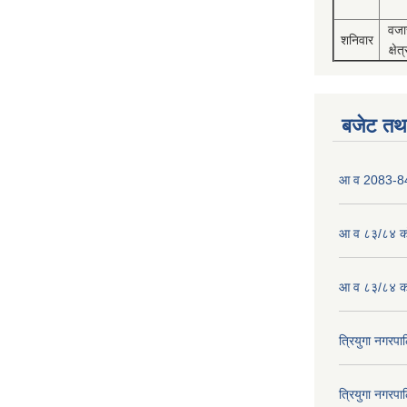
वजा
शनिवार
क्षेत्
बजेट तथा
आ व 2083-84 
आ व ८३/८४ को
आ व ८३/८४ को
त्रियुगा नगर
त्रियुगा नगर