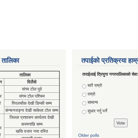
 तालिका
तपाईको प्रतिक्रया हाम
तपाईलाई त्रियुगा नगरपालिकाको सेवा
तालिका
न
दिउँसो
Choices
सारै राम्रो
संगम टोल पुर्व
राम्रो
र
संगम टोल पश्चिम
सामान्य
र
पिपलचौक देखी डिम्की सम्म
कंन्चनजङ्गा देखी साकेला टोल सम्म
सुधार गर्नु पर्ने
जिल्ला प्रशासन कार्यलय देखी
करमगाछि सम्म
र
खसि वजार नया वस्ति
र
Older polls