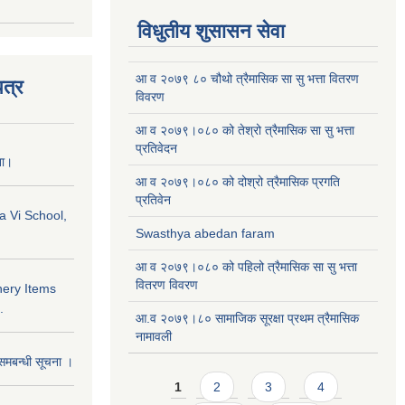
विधुतीय शुसासन सेवा
आ व २०७९ ८० चौथो त्रैमासिक सा सु भत्ता वितरण
त्र
विवरण
आ व २०७९।०८० को तेश्रो त्रैमासिक सा सु भत्ता
प्रतिवेदन
ना।
आ व २०७९।०८० को दोश्रो त्रैमासिक प्रगति
प्रतिवेन
a Vi School,
Swasthya abedan faram
आ व २०७९।०८० को पहिलो त्रैमासिक सा सु भत्ता
वितरण विवरण
nery Items
.
आ.व २०७९।८० सामाजिक सूरक्षा प्रथम त्रैमासिक
नामावली
समबन्धी सूचना ।
Pages
1
2
3
4