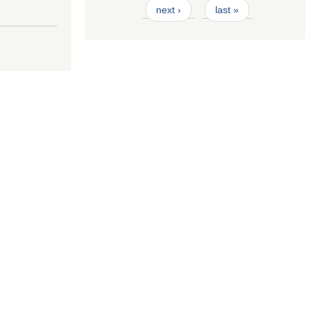
next ›
last »