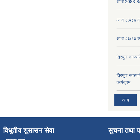
आ व 2083-84 
आ व ८३/८४ को
आ व ८३/८४ को
त्रियुगा नगर
त्रियुगा नगर
कार्यक्रम
अन्य
विधुतीय शुसासन सेवा
सुचना तथा प