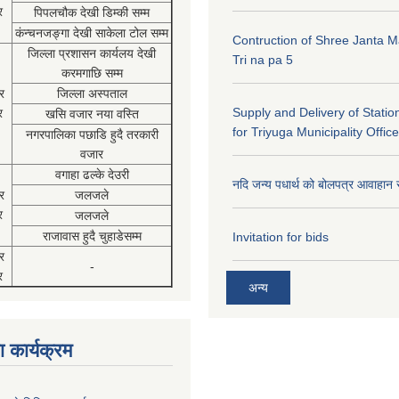
र
पिपलचौक देखी डिम्की सम्म
कंन्चनजङ्गा देखी साकेला टोल सम्म
Contruction of Shree Janta M
जिल्ला प्रशासन कार्यलय देखी
Tri na pa 5
करमगाछि सम्म
र
जिल्ला अस्पताल
Supply and Delivery of Statio
र
खसि वजार नया वस्ति
for Triyuga Municipality Office
नगरपालिका पछाडि हुदै तरकारी
वजार
वगाहा ढल्के देउरी
नदि जन्य पधार्थ को बोलपत्र आवाहान 
र
जलजले
र
जलजले
राजावास हुदै चुहाडेसम्म
Invitation for bids
र
-
र
अन्य
 कार्यक्रम