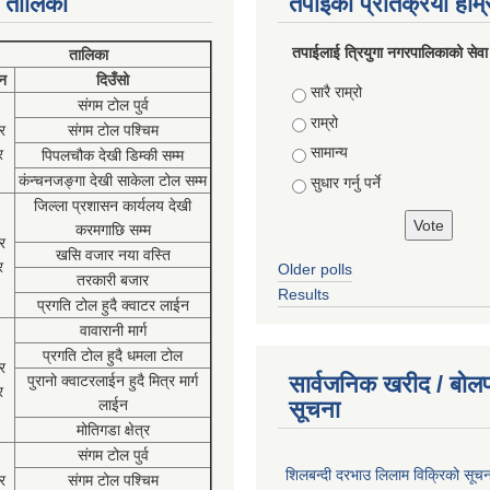
 तालिका
तपाईको प्रतिक्रया हाम
तपाईलाई त्रियुगा नगरपालिकाको सेवा
तालिका
न
दिउँसो
Choices
सारै राम्रो
संगम टोल पुर्व
राम्रो
र
संगम टोल पश्चिम
सामान्य
र
पिपलचौक देखी डिम्की सम्म
कंन्चनजङ्गा देखी साकेला टोल सम्म
सुधार गर्नु पर्ने
जिल्ला प्रशासन कार्यलय देखी
करमगाछि सम्म
र
खसि वजार नया वस्ति
र
Older polls
तरकारी बजार
Results
प्रगति टोल हुदै क्वाटर लाईन
वावारानी मार्ग
प्रगति टोल हुदै धमला टोल
र
सार्वजनिक खरीद / बोलप
पुरानो क्वाटरलाईन हुदै मित्र मार्ग
र
लाईन
सूचना
मोतिगडा क्षेत्र
संगम टोल पुर्व
शिलबन्दी दरभाउ लिलाम विक्रिको सूच
र
संगम टोल पश्चिम