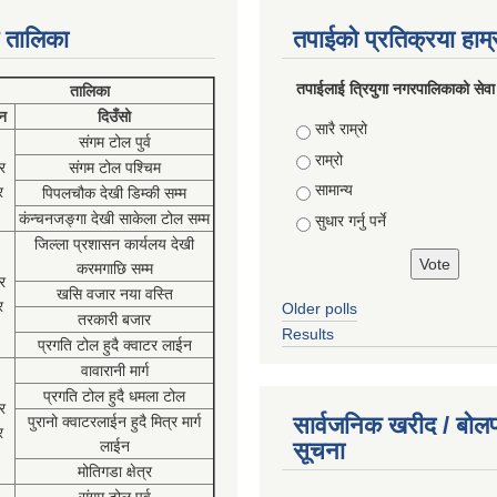
 तालिका
तपाईको प्रतिक्रया हाम
तपाईलाई त्रियुगा नगरपालिकाको सेवा
तालिका
न
दिउँसो
Choices
सारै राम्रो
संगम टोल पुर्व
राम्रो
र
संगम टोल पश्चिम
सामान्य
र
पिपलचौक देखी डिम्की सम्म
कंन्चनजङ्गा देखी साकेला टोल सम्म
सुधार गर्नु पर्ने
जिल्ला प्रशासन कार्यलय देखी
करमगाछि सम्म
र
खसि वजार नया वस्ति
र
Older polls
तरकारी बजार
Results
प्रगति टोल हुदै क्वाटर लाईन
वावारानी मार्ग
प्रगति टोल हुदै धमला टोल
र
सार्वजनिक खरीद / बोलप
पुरानो क्वाटरलाईन हुदै मित्र मार्ग
र
लाईन
सूचना
मोतिगडा क्षेत्र