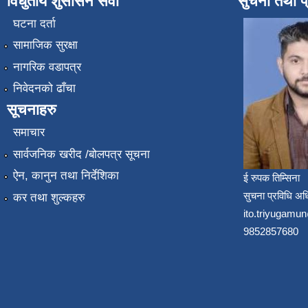
विधुतीय शुसासन सेवा
सुचना तथा प
घटना दर्ता
सामाजिक सुरक्षा
नागरिक वडापत्र
निवेदनको ढाँचा
सूचनाहरु
समाचार
सार्वजनिक खरीद /बोलपत्र सूचना
ऐन, कानुन तथा निर्देशिका
ई रुपक तिम्सिना
सुचना प्रविधि अध
कर तथा शुल्कहरु
ito.triyugam
9852857680