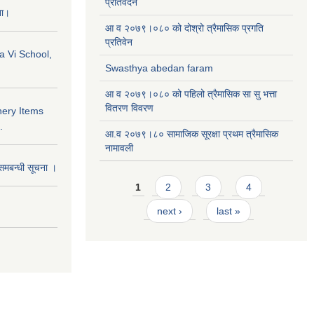
प्रतिवेदन
ना।
आ व २०७९।०८० को दोश्रो त्रैमासिक प्रगति
प्रतिवेन
a Vi School,
Swasthya abedan faram
आ व २०७९।०८० को पहिलो त्रैमासिक सा सु भत्ता
वितरण विवरण
nery Items
.
आ.व २०७९।८० सामाजिक सूरक्षा प्रथम त्रैमासिक
नामावली
समबन्धी सूचना ।
Pages
1
2
3
4
next ›
last »