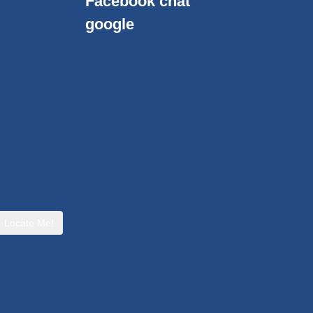
Facebook chat
google
Locate Me!