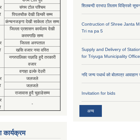
संगम टोल पुर्व
शिलबन्दी दरभाउ लिलाम विक्रिको सूच
र
संगम टोल पश्चिम
र
पिपलचौक देखी डिम्की सम्म
कंन्चनजङ्गा देखी साकेला टोल सम्म
Contruction of Shree Janta M
जिल्ला प्रशासन कार्यलय देखी
Tri na pa 5
करमगाछि सम्म
र
जिल्ला अस्पताल
Supply and Delivery of Statio
र
खसि वजार नया वस्ति
for Triyuga Municipality Office
नगरपालिका पछाडि हुदै तरकारी
वजार
वगाहा ढल्के देउरी
नदि जन्य पधार्थ को बोलपत्र आवाहान 
र
जलजले
र
जलजले
राजावास हुदै चुहाडेसम्म
Invitation for bids
र
-
र
अन्य
 कार्यक्रम