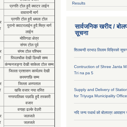
Results
प्रगति टोल हुदै क्वाटर लाईन
वावारानी मार्ग
प्रगति टोल हुदै धमला टोल
र
सार्वजनिक खरीद / बोलप
पुरानो क्वाटरलाईन हुदै मित्र मार्ग
र
लाईन
सूचना
मोतिगडा क्षेत्र
संगम टोल पुर्व
शिलबन्दी दरभाउ लिलाम विक्रिको सूच
र
संगम टोल पश्चिम
र
पिपलचौक देखी डिम्की सम्म
कंन्चनजङ्गा देखी साकेला टोल सम्म
Contruction of Shree Janta M
जिल्ला प्रशासन कार्यलय देखी
Tri na pa 5
करमगाछि सम्म
र
जिल्ला अस्पताल
Supply and Delivery of Statio
र
खसि वजार नया वस्ति
for Triyuga Municipality Office
नगरपालिका पछाडि हुदै तरकारी
वजार
वगाहा ढल्के देउरी
नदि जन्य पधार्थ को बोलपत्र आवाहान 
र
जलजले
र
जलजले