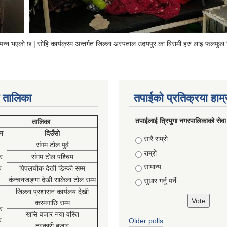
्पन्न भएको छ | सोहि कार्यक्रम अन्तर्गत जिल्ला अस्पताल उदयपुर का बिरामी हरु लाइ फलफुल
 तालिका
तपाईको प्रतिक्रया हाम
तपाईलाई त्रियुगा नगरपालिकाको सेवा
तालिका
न
दिउँसो
Choices
सारै राम्रो
संगम टोल पुर्व
राम्रो
र
संगम टोल पश्चिम
सामान्य
र
पिपलचौक देखी डिम्की सम्म
कंन्चनजङ्गा देखी साकेला टोल सम्म
सुधार गर्नु पर्ने
जिल्ला प्रशासन कार्यलय देखी
करमगाछि सम्म
र
खसि वजार नया वस्ति
र
Older polls
तरकारी बजार