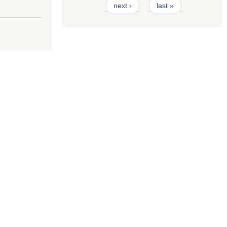
next ›
last »