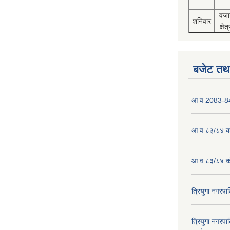
वजा
शनिवार
क्षेत्
बजेट तथा
आ व 2083-84 
आ व ८३/८४ को
आ व ८३/८४ को
त्रियुगा नगर
त्रियुगा नगर