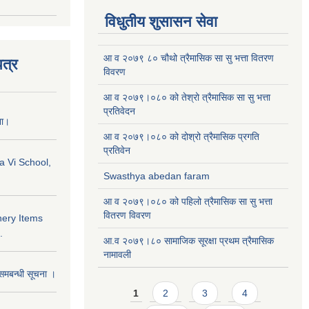
विधुतीय शुसासन सेवा
आ व २०७९ ८० चौथो त्रैमासिक सा सु भत्ता वितरण
त्र
विवरण
आ व २०७९।०८० को तेश्रो त्रैमासिक सा सु भत्ता
प्रतिवेदन
ना।
आ व २०७९।०८० को दोश्रो त्रैमासिक प्रगति
प्रतिवेन
a Vi School,
Swasthya abedan faram
आ व २०७९।०८० को पहिलो त्रैमासिक सा सु भत्ता
वितरण विवरण
nery Items
.
आ.व २०७९।८० सामाजिक सूरक्षा प्रथम त्रैमासिक
नामावली
समबन्धी सूचना ।
Pages
1
2
3
4