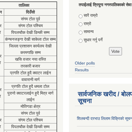
तपाईलाई त्रियुगा नगरपालिकाको सेवा
तालिका
न
दिउँसो
Choices
सारै राम्रो
संगम टोल पुर्व
राम्रो
र
संगम टोल पश्चिम
सामान्य
र
पिपलचौक देखी डिम्की सम्म
कंन्चनजङ्गा देखी साकेला टोल सम्म
सुधार गर्नु पर्ने
जिल्ला प्रशासन कार्यलय देखी
करमगाछि सम्म
र
खसि वजार नया वस्ति
र
Older polls
तरकारी बजार
Results
प्रगति टोल हुदै क्वाटर लाईन
वावारानी मार्ग
प्रगति टोल हुदै धमला टोल
र
सार्वजनिक खरीद / बोलप
पुरानो क्वाटरलाईन हुदै मित्र मार्ग
र
लाईन
सूचना
मोतिगडा क्षेत्र
संगम टोल पुर्व
शिलबन्दी दरभाउ लिलाम विक्रिको सूच
र
संगम टोल पश्चिम
र
पिपलचौक देखी डिम्की सम्म