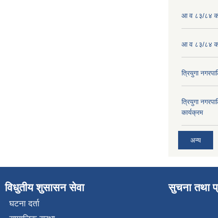
आ व ८३/८४ को
आ व ८३/८४ को
त्रियुगा नगर
त्रियुगा नगर
कार्यक्रम
अन्य
विधुतीय शुसासन सेवा
सुचना तथा प
घटना दर्ता