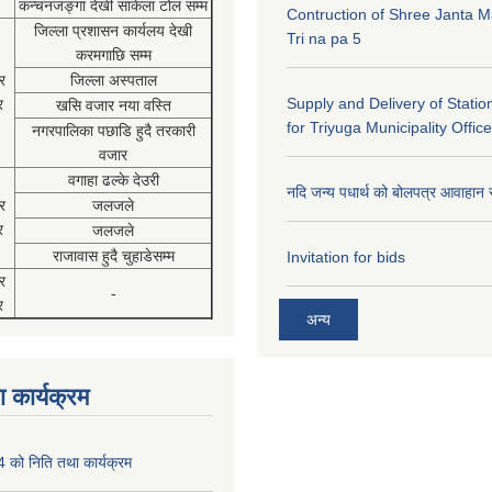
कंन्चनजङ्गा देखी साकेला टोल सम्म
Contruction of Shree Janta M
जिल्ला प्रशासन कार्यलय देखी
Tri na pa 5
करमगाछि सम्म
र
जिल्ला अस्पताल
Supply and Delivery of Statio
र
खसि वजार नया वस्ति
for Triyuga Municipality Office
नगरपालिका पछाडि हुदै तरकारी
वजार
वगाहा ढल्के देउरी
नदि जन्य पधार्थ को बोलपत्र आवाहान 
र
जलजले
र
जलजले
राजावास हुदै चुहाडेसम्म
Invitation for bids
र
-
र
अन्य
 कार्यक्रम
को निति तथा कार्यक्रम