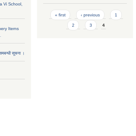
a Vi School,
Pages
« first
‹ previous
1
2
3
4
nery Items
.
समबन्धी सूचना ।