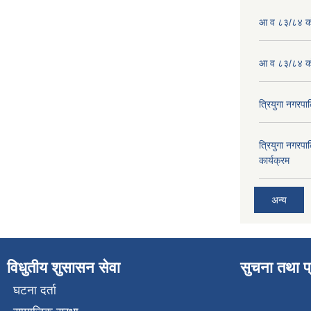
आ व ८३/८४ को
आ व ८३/८४ को
त्रियुगा नगर
त्रियुगा नगर
कार्यक्रम
अन्य
विधुतीय शुसासन सेवा
सुचना तथा प
घटना दर्ता