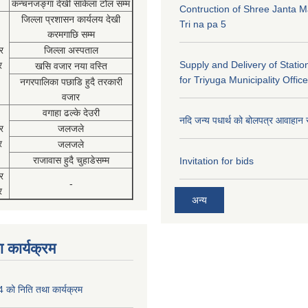
कंन्चनजङ्गा देखी साकेला टोल सम्म
Contruction of Shree Janta M
जिल्ला प्रशासन कार्यलय देखी
Tri na pa 5
करमगाछि सम्म
र
जिल्ला अस्पताल
Supply and Delivery of Statio
र
खसि वजार नया वस्ति
for Triyuga Municipality Office
नगरपालिका पछाडि हुदै तरकारी
वजार
वगाहा ढल्के देउरी
नदि जन्य पधार्थ को बोलपत्र आवाहान 
र
जलजले
र
जलजले
राजावास हुदै चुहाडेसम्म
Invitation for bids
र
-
र
अन्य
 कार्यक्रम
को निति तथा कार्यक्रम