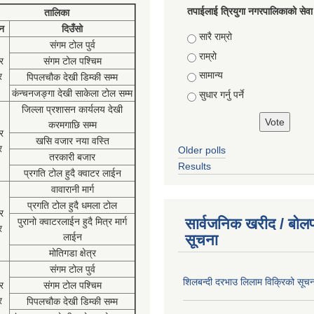
तपाईलाई त्रियुगा नगरपालिकाको सेवा
तालिका
न
दिउँसो
Choices
सारै राम्रो
संगम टोल पुर्व
राम्रो
र
संगम टोल पश्चिम
सामान्य
र
पिपलचौक देखी डिम्की सम्म
कंन्चनजङ्गा देखी साकेला टोल सम्म
सुधार गर्नु पर्ने
जिल्ला प्रशासन कार्यलय देखी
करमगाछि सम्म
र
खसि वजार नया वस्ति
र
Older polls
तरकारी बजार
Results
प्रगति टोल हुदै क्वाटर लाईन
वावारानी मार्ग
प्रगति टोल हुदै धमला टोल
र
सार्वजनिक खरीद / बोलप
पुरानो क्वाटरलाईन हुदै मित्र मार्ग
र
लाईन
सूचना
मोतिगडा क्षेत्र
संगम टोल पुर्व
शिलबन्दी दरभाउ लिलाम विक्रिको सूच
र
संगम टोल पश्चिम
र
पिपलचौक देखी डिम्की सम्म