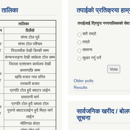
 तालिका
तपाईको प्रतिक्रया हाम
तपाईलाई त्रियुगा नगरपालिकाको सेवा
तालिका
न
दिउँसो
Choices
सारै राम्रो
संगम टोल पुर्व
राम्रो
र
संगम टोल पश्चिम
सामान्य
र
पिपलचौक देखी डिम्की सम्म
कंन्चनजङ्गा देखी साकेला टोल सम्म
सुधार गर्नु पर्ने
जिल्ला प्रशासन कार्यलय देखी
करमगाछि सम्म
र
खसि वजार नया वस्ति
र
Older polls
तरकारी बजार
Results
प्रगति टोल हुदै क्वाटर लाईन
वावारानी मार्ग
प्रगति टोल हुदै धमला टोल
र
सार्वजनिक खरीद / बोलप
पुरानो क्वाटरलाईन हुदै मित्र मार्ग
र
लाईन
सूचना
मोतिगडा क्षेत्र