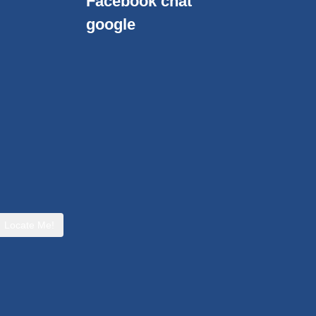
Facebook chat
google
Locate Me!