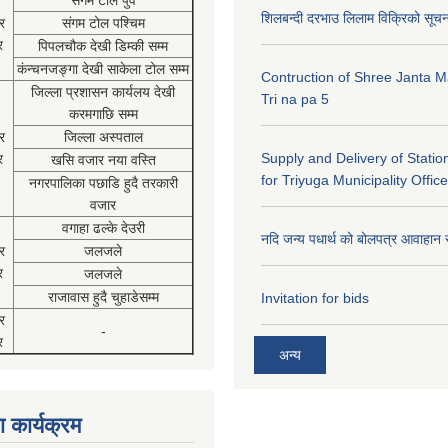
संगम टोल पुर्व
शिलबन्दी दरभाउ लिलाम विक्रिको सूच
र
संगम टोल पश्चिम
र
पिपलचौक देखी डिम्की सम्म
कंन्चनजङ्गा देखी साकेला टोल सम्म
Contruction of Shree Janta M
जिल्ला प्रशासन कार्यलय देखी
Tri na pa 5
करमगाछि सम्म
र
जिल्ला अस्पताल
Supply and Delivery of Statio
र
खसि वजार नया वस्ति
for Triyuga Municipality Office
नगरपालिका पछाडि हुदै तरकारी
वजार
वगाहा ढल्के देउरी
नदि जन्य पधार्थ को बोलपत्र आवाहान 
र
जलजले
र
जलजले
राजावास हुदै चुहाडेसम्म
Invitation for bids
र
-
र
अन्य
 कार्यक्रम