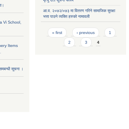
मृत्यु दर्ता सूचना फारम
ना।
आ.व. २०७२/०७३ मा वितरण गरिने सामाजिक सुरक्षा
भत्ता पाउने व्यक्ति हरुको नामावली
a Vi School,
Pages
« first
‹ previous
1
2
3
4
nery Items
.
समबन्धी सूचना ।