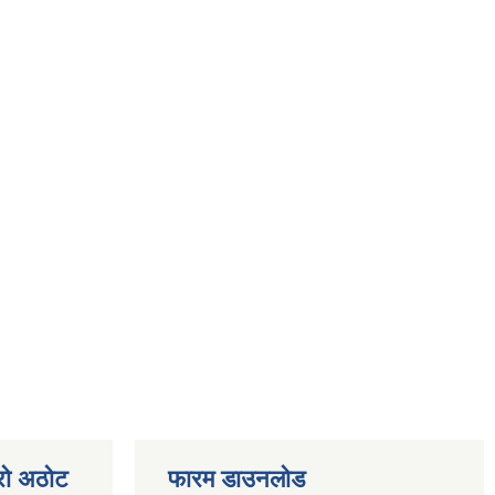
्रो अठोट
फारम डाउनलोड