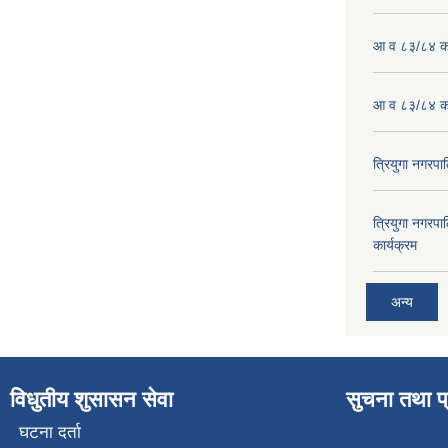
आ व ८३/८४ को
आ व ८३/८४ को
त्रियुगा नगर
त्रियुगा नगर
कार्यक्रम
अन्य
विधुतीय शुसासन सेवा
सुचना तथा प
घटना दर्ता