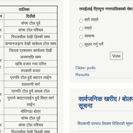
तपाईलाई त्रियुगा नगरपालिकाको सेवा
तालिका
न
दिउँसो
Choices
सारै राम्रो
संगम टोल पुर्व
राम्रो
र
संगम टोल पश्चिम
सामान्य
र
पिपलचौक देखी डिम्की सम्म
कंन्चनजङ्गा देखी साकेला टोल सम्म
सुधार गर्नु पर्ने
जिल्ला प्रशासन कार्यलय देखी
करमगाछि सम्म
र
खसि वजार नया वस्ति
र
Older polls
तरकारी बजार
Results
प्रगति टोल हुदै क्वाटर लाईन
वावारानी मार्ग
प्रगति टोल हुदै धमला टोल
र
सार्वजनिक खरीद / बोलप
पुरानो क्वाटरलाईन हुदै मित्र मार्ग
र
लाईन
सूचना
मोतिगडा क्षेत्र
संगम टोल पुर्व
शिलबन्दी दरभाउ लिलाम विक्रिको सूच
र
संगम टोल पश्चिम
र
पिपलचौक देखी डिम्की सम्म