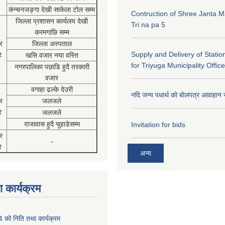
कंन्चनजङ्गा देखी साकेला टोल सम्म
Contruction of Shree Janta M
जिल्ला प्रशासन कार्यलय देखी
Tri na pa 5
करमगाछि सम्म
र
जिल्ला अस्पताल
Supply and Delivery of Statio
र
खसि वजार नया वस्ति
for Triyuga Municipality Office
नगरपालिका पछाडि हुदै तरकारी
वजार
वगाहा ढल्के देउरी
नदि जन्य पधार्थ को बोलपत्र आवाहान 
र
जलजले
र
जलजले
राजावास हुदै चुहाडेसम्म
Invitation for bids
र
-
र
अन्य
 कार्यक्रम
को निति तथा कार्यक्रम