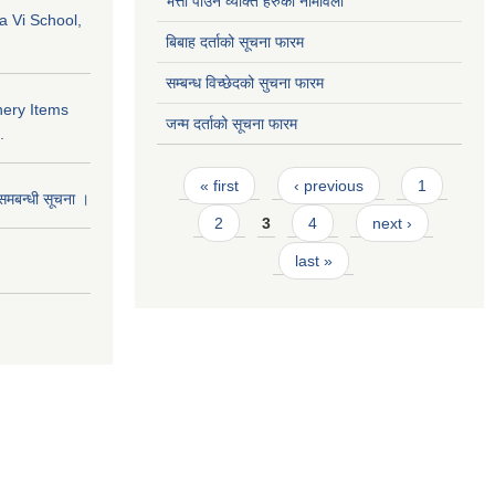
भत्ता पाउने व्यक्ति हरुको नामावली
a Vi School,
बिबाह दर्ताको सूचना फारम
सम्बन्ध विच्छेदको सुचना फारम
nery Items
जन्म दर्ताको सूचना फारम
.
Pages
« first
‹ previous
1
समबन्धी सूचना ।
2
3
4
next ›
last »