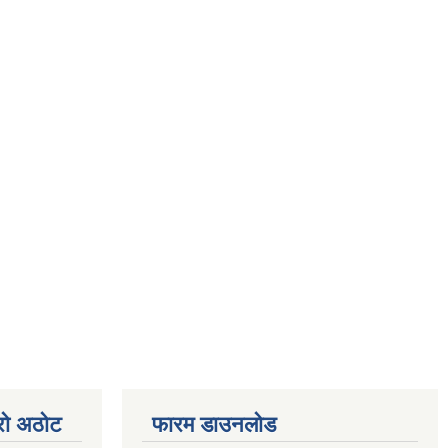
्रो अठोट
फारम डाउनलोड