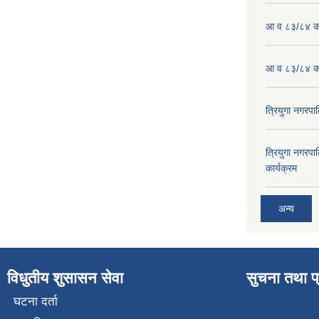
आ व ८३/८४ को
आ व ८३/८४ को
त्रियुगा नगर
त्रियुगा नगर
कार्यक्रम
अन्य
विधुतीय शुसासन सेवा
सुचना तथा प
घटना दर्ता