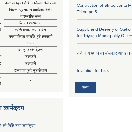
कंन्चनजङ्गा देखी साकेला टोल सम्म
Contruction of Shree Janta M
जिल्ला प्रशासन कार्यलय देखी
Tri na pa 5
करमगाछि सम्म
र
जिल्ला अस्पताल
Supply and Delivery of Statio
र
खसि वजार नया वस्ति
for Triyuga Municipality Office
नगरपालिका पछाडि हुदै तरकारी
वजार
वगाहा ढल्के देउरी
नदि जन्य पधार्थ को बोलपत्र आवाहान 
र
जलजले
र
जलजले
राजावास हुदै चुहाडेसम्म
Invitation for bids
र
-
र
अन्य
 कार्यक्रम
को निति तथा कार्यक्रम