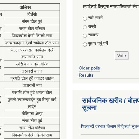
तपाईलाई त्रियुगा नगरपालिकाको सेवा
तालिका
न
दिउँसो
Choices
सारै राम्रो
संगम टोल पुर्व
राम्रो
र
संगम टोल पश्चिम
सामान्य
र
पिपलचौक देखी डिम्की सम्म
कंन्चनजङ्गा देखी साकेला टोल सम्म
सुधार गर्नु पर्ने
जिल्ला प्रशासन कार्यलय देखी
करमगाछि सम्म
र
खसि वजार नया वस्ति
र
Older polls
तरकारी बजार
Results
प्रगति टोल हुदै क्वाटर लाईन
वावारानी मार्ग
प्रगति टोल हुदै धमला टोल
र
सार्वजनिक खरीद / बोलप
पुरानो क्वाटरलाईन हुदै मित्र मार्ग
र
लाईन
सूचना
मोतिगडा क्षेत्र
संगम टोल पुर्व
शिलबन्दी दरभाउ लिलाम विक्रिको सूच
र
संगम टोल पश्चिम
र
पिपलचौक देखी डिम्की सम्म