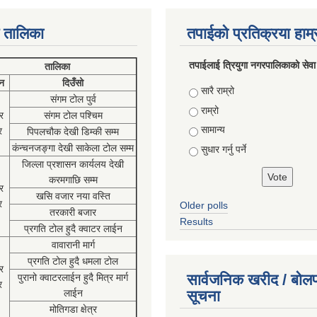
 तालिका
तपाईको प्रतिक्रया हाम
तपाईलाई त्रियुगा नगरपालिकाको सेवा
तालिका
न
दिउँसो
Choices
सारै राम्रो
संगम टोल पुर्व
राम्रो
र
संगम टोल पश्चिम
सामान्य
र
पिपलचौक देखी डिम्की सम्म
कंन्चनजङ्गा देखी साकेला टोल सम्म
सुधार गर्नु पर्ने
जिल्ला प्रशासन कार्यलय देखी
करमगाछि सम्म
र
खसि वजार नया वस्ति
र
Older polls
तरकारी बजार
Results
प्रगति टोल हुदै क्वाटर लाईन
वावारानी मार्ग
प्रगति टोल हुदै धमला टोल
र
सार्वजनिक खरीद / बोलप
पुरानो क्वाटरलाईन हुदै मित्र मार्ग
र
लाईन
सूचना
मोतिगडा क्षेत्र