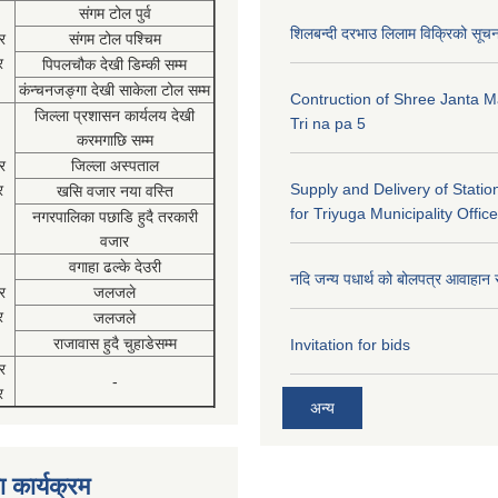
संगम टोल पुर्व
शिलबन्दी दरभाउ लिलाम विक्रिको सूच
र
संगम टोल पश्चिम
र
पिपलचौक देखी डिम्की सम्म
कंन्चनजङ्गा देखी साकेला टोल सम्म
Contruction of Shree Janta M
जिल्ला प्रशासन कार्यलय देखी
Tri na pa 5
करमगाछि सम्म
र
जिल्ला अस्पताल
Supply and Delivery of Statio
र
खसि वजार नया वस्ति
for Triyuga Municipality Office
नगरपालिका पछाडि हुदै तरकारी
वजार
वगाहा ढल्के देउरी
नदि जन्य पधार्थ को बोलपत्र आवाहान 
र
जलजले
र
जलजले
राजावास हुदै चुहाडेसम्म
Invitation for bids
र
-
र
अन्य
 कार्यक्रम