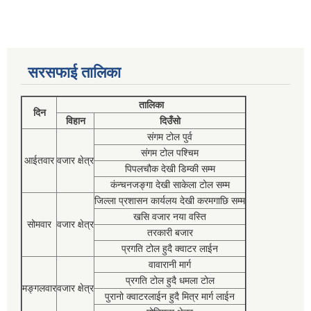
सरसफाई तालिका
तालिका
दिन
विहान
दिउँसो
संगम टोल पुर्व
संगम टोल पश्चिम
आईतवार
वजार क्षेत्र
पिपलचौक देखी डिम्की सम्म
कंन्चनजङ्गा देखी साकेला टोल सम्म
जिल्ला प्रशासन कार्यलय देखी करमगाछि सम्म
खसि वजार नया वस्ति
सोमवार
वजार क्षेत्र
तरकारी बजार
प्रगति टोल हुदै क्वाटर लाईन
वावारानी मार्ग
प्रगति टोल हुदै धमला टोल
मङ्गलवार
वजार क्षेत्र
पुरानो क्वाटरलाईन हुदै मित्र मार्ग लाईन