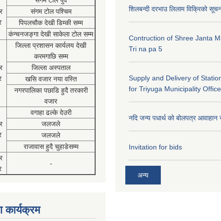
संगम टोल पुर्व
शिलबन्दी दरभाउ लिलाम विक्रिको सूच
र
संगम टोल पश्चिम
र
पिपलचौक देखी डिम्की सम्म
कंन्चनजङ्गा देखी साकेला टोल सम्म
Contruction of Shree Janta M
जिल्ला प्रशासन कार्यलय देखी
Tri na pa 5
करमगाछि सम्म
र
जिल्ला अस्पताल
Supply and Delivery of Statio
र
खसि वजार नया वस्ति
for Triyuga Municipality Office
नगरपालिका पछाडि हुदै तरकारी
वजार
वगाहा ढल्के देउरी
नदि जन्य पधार्थ को बोलपत्र आवाहान 
र
जलजले
र
जलजले
राजावास हुदै चुहाडेसम्म
Invitation for bids
र
-
र
अन्य
 कार्यक्रम