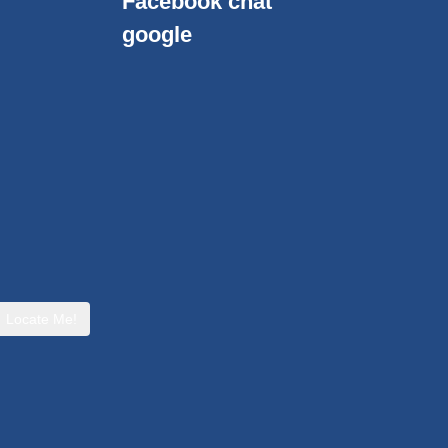
Facebook chat
google
Locate Me!