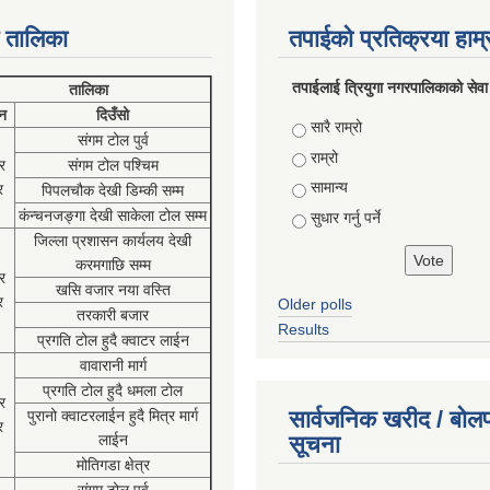
 तालिका
तपाईको प्रतिक्रया हाम
तपाईलाई त्रियुगा नगरपालिकाको सेवा
तालिका
न
दिउँसो
Choices
सारै राम्रो
संगम टोल पुर्व
राम्रो
र
संगम टोल पश्चिम
सामान्य
र
पिपलचौक देखी डिम्की सम्म
कंन्चनजङ्गा देखी साकेला टोल सम्म
सुधार गर्नु पर्ने
जिल्ला प्रशासन कार्यलय देखी
करमगाछि सम्म
र
खसि वजार नया वस्ति
र
Older polls
तरकारी बजार
Results
प्रगति टोल हुदै क्वाटर लाईन
वावारानी मार्ग
प्रगति टोल हुदै धमला टोल
र
सार्वजनिक खरीद / बोलप
पुरानो क्वाटरलाईन हुदै मित्र मार्ग
र
लाईन
सूचना
मोतिगडा क्षेत्र