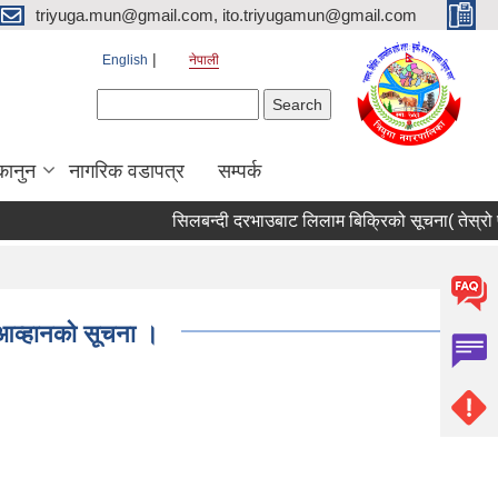
triyuga.mun@gmail.com, ito.triyugamun@gmail.com
English
नेपाली
Search form
Search
कानुन
नागरिक वडापत्र
सम्पर्क
सिलबन्दी दरभाउबाट लिलाम बिक्रिको सूचना( तेस्रो पट
 आव्हानको सूचना ।