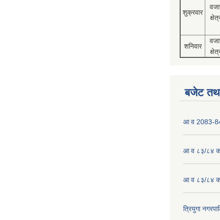
वजा
शुक्रवार
क्षेत्
वजा
शनिवार
क्षेत्
बजेट तथा
आ व 2083-84 
आ व ८३/८४ को
आ व ८३/८४ को
त्रियुगा नगर