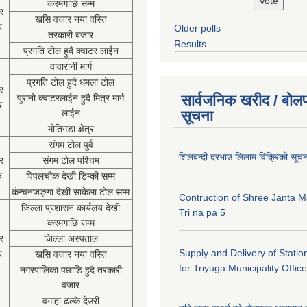
करमगाछि सम्म
र
खसि वजार नया वस्ति
र
Older polls
तरकारी बजार
Results
प्रगति टोल हुदै क्वाटर लाईन
वावारानी मार्ग
प्रगति टोल हुदै धमला टोल
र
सार्वजनिक खरीद / बोलप
पुरानो क्वाटरलाईन हुदै मित्र मार्ग
र
लाईन
सूचना
मोतिगडा क्षेत्र
संगम टोल पुर्व
शिलबन्दी दरभाउ लिलाम विक्रिको सूच
र
संगम टोल पश्चिम
र
पिपलचौक देखी डिम्की सम्म
कंन्चनजङ्गा देखी साकेला टोल सम्म
Contruction of Shree Janta M
जिल्ला प्रशासन कार्यलय देखी
Tri na pa 5
करमगाछि सम्म
र
जिल्ला अस्पताल
Supply and Delivery of Statio
र
खसि वजार नया वस्ति
for Triyuga Municipality Office
नगरपालिका पछाडि हुदै तरकारी
वजार
वगाहा ढल्के देउरी