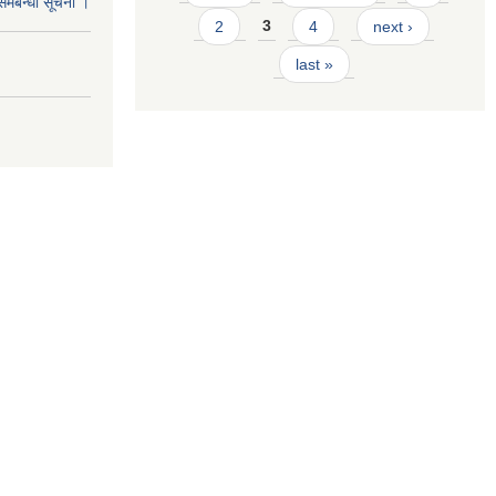
समबन्धी सूचना ।
2
3
4
next ›
last »