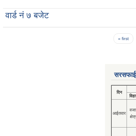
वार्ड नं ७ बजेट
Pages
« first
सरसफाई
दिन
विहा
वजा
आईतवार
क्षेत्