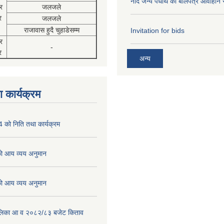
नदि जन्य पधार्थ को बोलपत्र आवाहान 
र
जलजले
र
जलजले
राजावास हुदै चुहाडेसम्म
Invitation for bids
र
-
र
अन्य
 कार्यक्रम
को निति तथा कार्यक्रम
 आय व्यय अनुमान
 आय व्यय अनुमान
पालिका आ व २०८२/८३ बजेट किताव