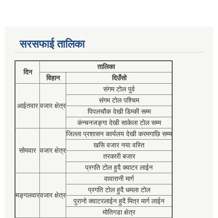
सरसफाई तालिका
तालिका
दिन
विहान
दिउँसो
संगम टोल पुर्व
संगम टोल पश्चिम
आईतवार
वजार क्षेत्र
पिपलचौक देखी डिम्की सम्म
कंन्चनजङ्गा देखी साकेला टोल सम्म
जिल्ला प्रशासन कार्यलय देखी करमगाछि सम्म
खसि वजार नया वस्ति
सोमवार
वजार क्षेत्र
तरकारी बजार
प्रगति टोल हुदै क्वाटर लाईन
वावारानी मार्ग
प्रगति टोल हुदै धमला टोल
मङ्गलवार
वजार क्षेत्र
पुरानो क्वाटरलाईन हुदै मित्र मार्ग लाईन
मोतिगडा क्षेत्र