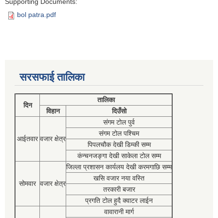
Supporting Documents:
bol patra.pdf
सरसफाई तालिका
तालिका
दिन
विहान
दिउँसो
संगम टोल पुर्व
संगम टोल पश्चिम
आईतवार
वजार क्षेत्र
पिपलचौक देखी डिम्की सम्म
कंन्चनजङ्गा देखी साकेला टोल सम्म
जिल्ला प्रशासन कार्यलय देखी करमगाछि सम्म
खसि वजार नया वस्ति
सोमवार
वजार क्षेत्र
तरकारी बजार
प्रगति टोल हुदै क्वाटर लाईन
वावारानी मार्ग