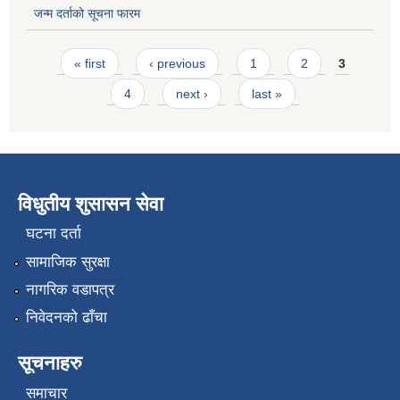
जन्म दर्ताको सूचना फारम
Pages
« first
‹ previous
1
2
3
4
next ›
last »
विधुतीय शुसासन सेवा
घटना दर्ता
सामाजिक सुरक्षा
नागरिक वडापत्र
निवेदनको ढाँचा
सूचनाहरु
समाचार