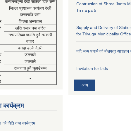
कंन्चनजङ्गा देखी साकेला टोल सम्म
Contruction of Shree Janta M
जिल्ला प्रशासन कार्यलय देखी
Tri na pa 5
करमगाछि सम्म
र
जिल्ला अस्पताल
Supply and Delivery of Statio
र
खसि वजार नया वस्ति
for Triyuga Municipality Office
नगरपालिका पछाडि हुदै तरकारी
वजार
वगाहा ढल्के देउरी
नदि जन्य पधार्थ को बोलपत्र आवाहान 
र
जलजले
र
जलजले
राजावास हुदै चुहाडेसम्म
Invitation for bids
र
-
र
अन्य
 कार्यक्रम
को निति तथा कार्यक्रम