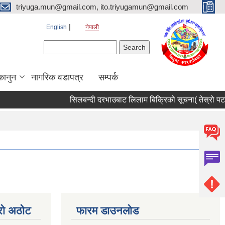
triyuga.mun@gmail.com, ito.triyugamun@gmail.com
English
नेपाली
Search form
Search
कानुन
नागरिक वडापत्र
सम्पर्क
सिलबन्दी दरभाउबाट लिलाम बिक्रिको सूचना( तेस्रो पटक
्रो अठोट
फारम डाउनलोड