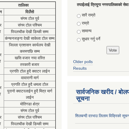
तपाईलाई त्रियुगा नगरपालिकाको सेवा
तालिका
न
दिउँसो
Choices
सारै राम्रो
संगम टोल पुर्व
राम्रो
र
संगम टोल पश्चिम
सामान्य
र
पिपलचौक देखी डिम्की सम्म
कंन्चनजङ्गा देखी साकेला टोल सम्म
सुधार गर्नु पर्ने
जिल्ला प्रशासन कार्यलय देखी
करमगाछि सम्म
र
खसि वजार नया वस्ति
र
Older polls
तरकारी बजार
Results
प्रगति टोल हुदै क्वाटर लाईन
वावारानी मार्ग
प्रगति टोल हुदै धमला टोल
र
सार्वजनिक खरीद / बोलप
पुरानो क्वाटरलाईन हुदै मित्र मार्ग
र
लाईन
सूचना
मोतिगडा क्षेत्र
संगम टोल पुर्व
शिलबन्दी दरभाउ लिलाम विक्रिको सूच
र
संगम टोल पश्चिम
र
पिपलचौक देखी डिम्की सम्म