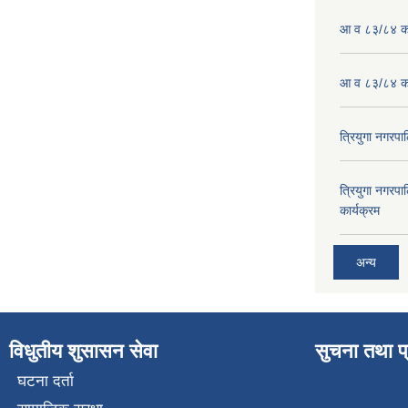
आ व ८३/८४ को
आ व ८३/८४ को
त्रियुगा नगर
त्रियुगा नगर
कार्यक्रम
अन्य
विधुतीय शुसासन सेवा
सुचना तथा प
घटना दर्ता