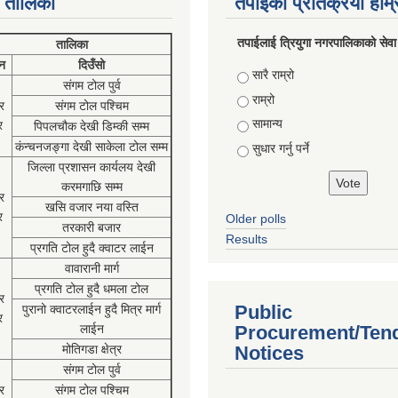
 तालिका
तपाईको प्रतिक्रया हाम
तपाईलाई त्रियुगा नगरपालिकाको सेवा
तालिका
न
दिउँसो
Choices
सारै राम्रो
संगम टोल पुर्व
राम्रो
र
संगम टोल पश्चिम
सामान्य
र
पिपलचौक देखी डिम्की सम्म
कंन्चनजङ्गा देखी साकेला टोल सम्म
सुधार गर्नु पर्ने
जिल्ला प्रशासन कार्यलय देखी
करमगाछि सम्म
र
खसि वजार नया वस्ति
र
Older polls
तरकारी बजार
Results
प्रगति टोल हुदै क्वाटर लाईन
वावारानी मार्ग
प्रगति टोल हुदै धमला टोल
र
Public
पुरानो क्वाटरलाईन हुदै मित्र मार्ग
र
लाईन
Procurement/Ten
मोतिगडा क्षेत्र
Notices
संगम टोल पुर्व
र
संगम टोल पश्चिम