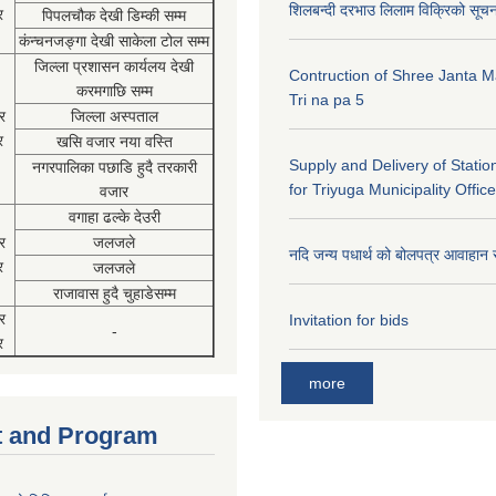
शिलबन्दी दरभाउ लिलाम विक्रिको सूच
र
पिपलचौक देखी डिम्की सम्म
कंन्चनजङ्गा देखी साकेला टोल सम्म
जिल्ला प्रशासन कार्यलय देखी
Contruction of Shree Janta M
करमगाछि सम्म
Tri na pa 5
र
जिल्ला अस्पताल
र
खसि वजार नया वस्ति
Supply and Delivery of Statio
नगरपालिका पछाडि हुदै तरकारी
for Triyuga Municipality Office
वजार
वगाहा ढल्के देउरी
र
जलजले
नदि जन्य पधार्थ को बोलपत्र आवाहान 
र
जलजले
राजावास हुदै चुहाडेसम्म
र
Invitation for bids
-
र
more
 and Program