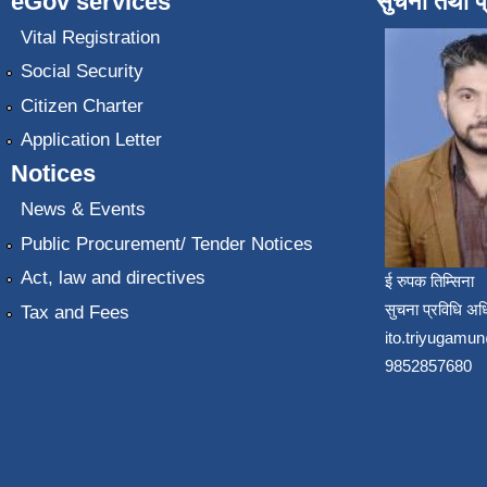
eGov services
सुचना तथा प
Vital Registration
Social Security
Citizen Charter
Application Letter
Notices
News & Events
Public Procurement/ Tender Notices
Act, law and directives
ई रुपक तिम्सिना
सुचना प्रविधि अध
Tax and Fees
ito.triyugam
9852857680