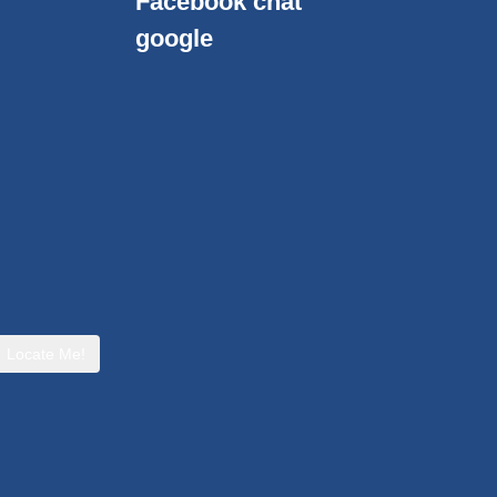
Facebook chat
google
Locate Me!