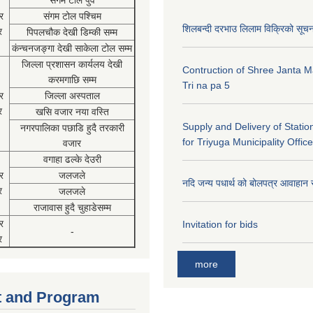
संगम टोल पुर्व
र
संगम टोल पश्चिम
शिलबन्दी दरभाउ लिलाम विक्रिको सूच
र
पिपलचौक देखी डिम्की सम्म
कंन्चनजङ्गा देखी साकेला टोल सम्म
जिल्ला प्रशासन कार्यलय देखी
Contruction of Shree Janta M
करमगाछि सम्म
Tri na pa 5
र
जिल्ला अस्पताल
र
खसि वजार नया वस्ति
Supply and Delivery of Statio
नगरपालिका पछाडि हुदै तरकारी
for Triyuga Municipality Office
वजार
वगाहा ढल्के देउरी
र
जलजले
नदि जन्य पधार्थ को बोलपत्र आवाहान 
र
जलजले
राजावास हुदै चुहाडेसम्म
र
Invitation for bids
-
र
more
 and Program