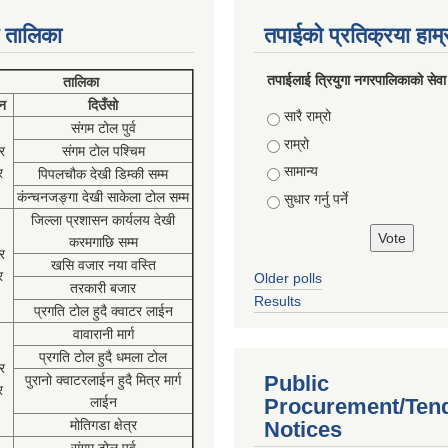
 तालिका
तपाईको प्रतिक्रया हाम
तपाईलाई त्रियुगा नगरपालिकाको सेवा
तालिका
न
दिउँसो
Choices
सारै राम्रो
संगम टोल पुर्व
राम्रो
र
संगम टोल पश्चिम
सामान्य
र
पिपलचौक देखी डिम्की सम्म
कंन्चनजङ्गा देखी साकेला टोल सम्म
सुधार गर्नु पर्ने
जिल्ला प्रशासन कार्यलय देखी
करमगाछि सम्म
र
खसि वजार नया वस्ति
र
Older polls
तरकारी बजार
Results
प्रगति टोल हुदै क्वाटर लाईन
वावारानी मार्ग
प्रगति टोल हुदै धमला टोल
र
Public
पुरानो क्वाटरलाईन हुदै मित्र मार्ग
र
लाईन
Procurement/Ten
मोतिगडा क्षेत्र
Notices