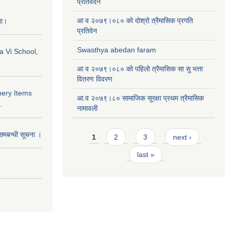
प्रतिवेदन
आ व २०७९।०८० को दोश्रो त्रैमासिक प्रगति
ना।
प्रतिवेन
Swasthya abedan faram
a Vi School,
आ व २०७९।०८० को पहिलो त्रैमासिक सा सु भत्ता
वितरण विवरण
nery Items
आ.व २०७९।८० सामाजिक सूरक्षा प्रथम त्रैमासिक
.
नामावली
Pages
समबन्धी सूचना ।
1
2
3
next ›
last »