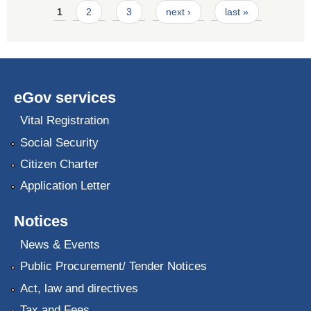
Pages
1
2
3
next ›
last »
eGov services
Vital Registration
Social Security
Citizen Charter
Application Letter
Notices
News & Events
Public Procurement/ Tender Notices
Act, law and directives
Tax and Fees