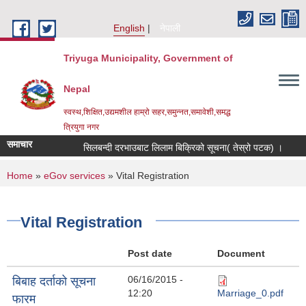
Skip to main content
English
नेपाली
Triyuga Municipality, Government of
Nepal
स्वस्थ,शिक्षित,उद्यमशील हाम्रो सहर,समुन्नत,समावेशी,समद्ध
त्रियुगा नगर
समाचार
सिलबन्दी दरभाउबाट लिलाम बिक्रिको सूचना( तेस्रो पटक) ।
Re
You are here
Home
»
eGov services
» Vital Registration
Vital Registration
Post date
Document
06/16/2015 -
बिबाह दर्ताको सूचना
12:20
Marriage_0.pdf
फारम