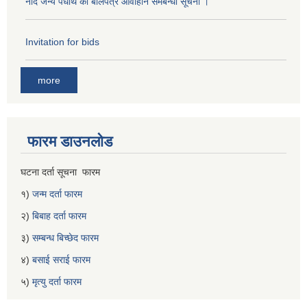
नदि जन्य पधार्थ को बोलपत्र आवाहान समबन्धी सूचना ।
Invitation for bids
more
फारम डाउनलोड
घटना दर्ता सूचना फारम
१)
जन्म दर्ता फारम
२)
बिबाह दर्ता फारम
३)
सम्बन्ध बिच्छेद फारम
४)
बसाई सराई फारम
५)
मृत्यु दर्ता फारम