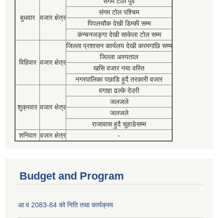
संगम टोल पुर्व
संगम टोल पश्चिम
बुधवार
वजार क्षेत्र
पिपलचौक देखी डिम्की सम्म
कंन्चनजङ्गा देखी साकेला टोल सम्म
जिल्ला प्रशासन कार्यलय देखी करमगाछि सम्म
जिल्ला अस्पताल
विहिवार
वजार क्षेत्र
खसि वजार नया वस्ति
नगरपालिका पछाडि हुदै तरकारी वजार
वगाहा ढल्के देउरी
जलजले
शुक्रवार
वजार क्षेत्र
जलजले
राजावास हुदै चुहाडेसम्म
शनिवार
वजार क्षेत्र
-
Budget and Program
आ व 2083-84 को निति तथा कार्यक्रम