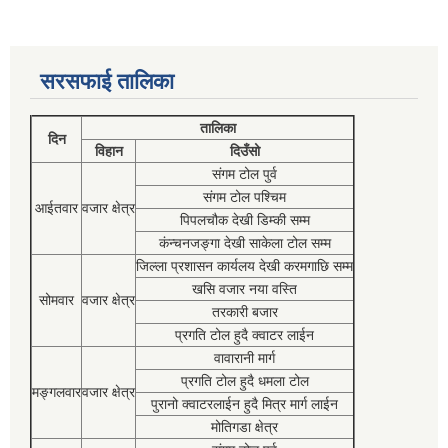
सरसफाई तालिका
तालिका
दिन
विहान
दिउँसो
संगम टोल पुर्व
संगम टोल पश्चिम
आईतवार
वजार क्षेत्र
पिपलचौक देखी डिम्की सम्म
कंन्चनजङ्गा देखी साकेला टोल सम्म
जिल्ला प्रशासन कार्यलय देखी करमगाछि सम्म
खसि वजार नया वस्ति
सोमवार
वजार क्षेत्र
तरकारी बजार
प्रगति टोल हुदै क्वाटर लाईन
वावारानी मार्ग
प्रगति टोल हुदै धमला टोल
मङ्गलवार
वजार क्षेत्र
पुरानो क्वाटरलाईन हुदै मित्र मार्ग लाईन
मोतिगडा क्षेत्र