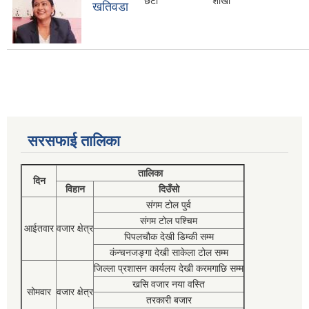
छैटौ
शाखा
खतिवडा
सरसफाई तालिका
तालिका
दिन
विहान
दिउँसो
संगम टोल पुर्व
संगम टोल पश्चिम
आईतवार
वजार क्षेत्र
पिपलचौक देखी डिम्की सम्म
कंन्चनजङ्गा देखी साकेला टोल सम्म
जिल्ला प्रशासन कार्यलय देखी करमगाछि सम्म
खसि वजार नया वस्ति
सोमवार
वजार क्षेत्र
तरकारी बजार