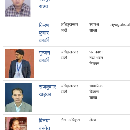
राउत
अधिकृतस्तर
स्वास्थ
triyugahea
किरण
आठौ
शाखा
कुमार
कार्की
अधिकृतस्तर
घर नक्शा
गुन्जन
आठौ
तथा भवन
कार्की
नियमन
अधिकृतस्तर
सामाजिक
राजकुमार
आठौ
विकास
खड्का
शाखा
लेखा अधिकृत
लेखा
विनया
बस्नेत