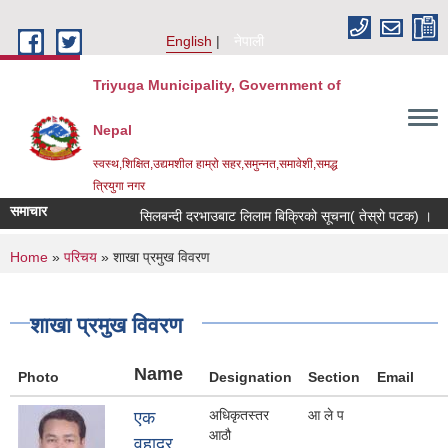
Skip to main content
English
नेपाली
Triyuga Municipality, Government of
Nepal
स्वस्थ,शिक्षित,उद्यमशील हाम्रो सहर,समुन्नत,समावेशी,समद्ध
त्रियुगा नगर
समाचार
सिलबन्दी दरभाउबाट लिलाम बिक्रिको सूचना( तेस्रो पटक) ।
You are here
Home
»
परिचय
» शाखा प्रमुख विवरण
शाखा प्रमुख विवरण
Name
Photo
Designation
Section
Email
अधिकृतस्तर
आ ले प
एक
आठौ
वहादुर