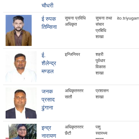
चौधरी
सुचना प्रविधि
सुचना तथा
ito.triyug
ई रुपक
अधिकृत
संचार
तिम्सिना
प्रबिधि
शाखा
इन्जिनियर
शहरी
ई.
पुर्वधार
शैलेन्द्र
विकास
मण्डल
शाखा
अधिकृतस्तर
प्रशासन
जनक
सातौ
शाखा
प्रसाद
ढुंगाना
अधिकृतस्तर
पशु
इन्द्र
छैटौ
स्वास्थ्य
नारायण