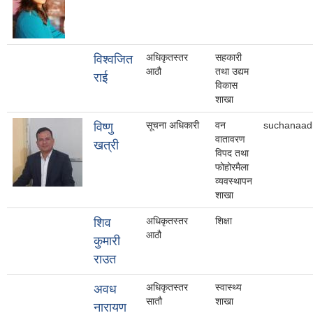
अधिकृतस्तर
सहकारी
विश्वजित
आठौ
तथा उद्यम
राई
विकास
शाखा
सूचना अधिकारी
वन
suchanaad
विष्णु
वातावरण
खत्री
विपद तथा
फोहोरमैला
व्यवस्थापन
शाखा
अधिकृतस्तर
शिक्षा
शिव
आठौ
कुमारी
राउत
अधिकृतस्तर
स्वास्थ्य
अवध
सातौ
शाखा
नारायण