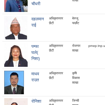
शाखा
चौधरी
अधिकृतस्तर
बेरुजु
दहलमान
छैटौ
फर्छौट
राई
अधिकृतस्तर
रोजगार
pmep.tnp.
पम्फा
छैटौ
शाखा
घले(
निशा)
अधिकृतस्तर
कृषि
माधव
छैटौ
विकास
राउत
शाखा
अधिकृतस्तर
जिन्सी
राेनिशा