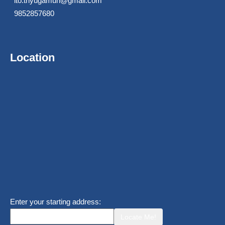
ito.triyugamun@gmail.com
9852857680
Location
Enter your starting address:
Locate Me!