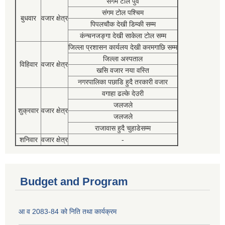
संगम टोल पुर्व
संगम टोल पश्चिम
बुधवार
वजार क्षेत्र
पिपलचौक देखी डिम्की सम्म
कंन्चनजङ्गा देखी साकेला टोल सम्म
जिल्ला प्रशासन कार्यलय देखी करमगाछि सम्म
जिल्ला अस्पताल
विहिवार
वजार क्षेत्र
खसि वजार नया वस्ति
नगरपालिका पछाडि हुदै तरकारी वजार
वगाहा ढल्के देउरी
जलजले
शुक्रवार
वजार क्षेत्र
जलजले
राजावास हुदै चुहाडेसम्म
शनिवार
वजार क्षेत्र
-
Budget and Program
आ व 2083-84 को निति तथा कार्यक्रम