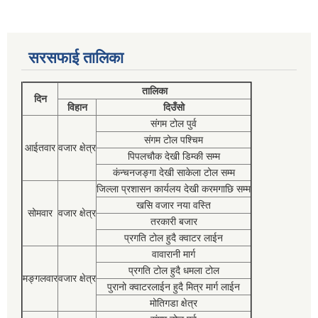
सरसफाई तालिका
तालिका
दिन
विहान
दिउँसो
संगम टोल पुर्व
संगम टोल पश्चिम
आईतवार
वजार क्षेत्र
पिपलचौक देखी डिम्की सम्म
कंन्चनजङ्गा देखी साकेला टोल सम्म
जिल्ला प्रशासन कार्यलय देखी करमगाछि सम्म
खसि वजार नया वस्ति
सोमवार
वजार क्षेत्र
तरकारी बजार
प्रगति टोल हुदै क्वाटर लाईन
वावारानी मार्ग
प्रगति टोल हुदै धमला टोल
मङ्गलवार
वजार क्षेत्र
पुरानो क्वाटरलाईन हुदै मित्र मार्ग लाईन
मोतिगडा क्षेत्र