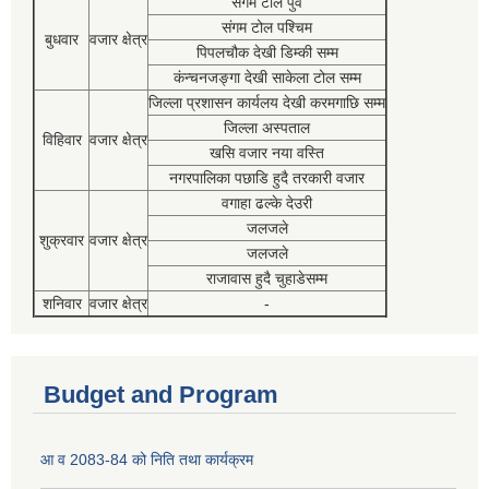
संगम टोल पुर्व
संगम टोल पश्चिम
बुधवार
वजार क्षेत्र
पिपलचौक देखी डिम्की सम्म
कंन्चनजङ्गा देखी साकेला टोल सम्म
जिल्ला प्रशासन कार्यलय देखी करमगाछि सम्म
जिल्ला अस्पताल
विहिवार
वजार क्षेत्र
खसि वजार नया वस्ति
नगरपालिका पछाडि हुदै तरकारी वजार
वगाहा ढल्के देउरी
जलजले
शुक्रवार
वजार क्षेत्र
जलजले
राजावास हुदै चुहाडेसम्म
शनिवार
वजार क्षेत्र
-
Budget and Program
आ व 2083-84 को निति तथा कार्यक्रम