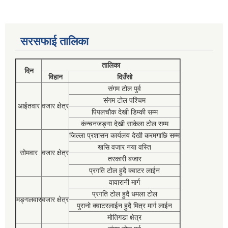
सरसफाई तालिका
तालिका
दिन
विहान
दिउँसो
संगम टोल पुर्व
संगम टोल पश्चिम
आईतवार
वजार क्षेत्र
पिपलचौक देखी डिम्की सम्म
कंन्चनजङ्गा देखी साकेला टोल सम्म
जिल्ला प्रशासन कार्यलय देखी करमगाछि सम्म
खसि वजार नया वस्ति
सोमवार
वजार क्षेत्र
तरकारी बजार
प्रगति टोल हुदै क्वाटर लाईन
वावारानी मार्ग
प्रगति टोल हुदै धमला टोल
मङ्गलवार
वजार क्षेत्र
पुरानो क्वाटरलाईन हुदै मित्र मार्ग लाईन
मोतिगडा क्षेत्र