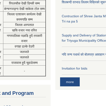
शिलबन्दी दरभाउ लिलाम विक्रिको सूच
र
पिपलचौक देखी डिम्की सम्म
कंन्चनजङ्गा देखी साकेला टोल सम्म
जिल्ला प्रशासन कार्यलय देखी
Contruction of Shree Janta M
करमगाछि सम्म
Tri na pa 5
र
जिल्ला अस्पताल
र
खसि वजार नया वस्ति
Supply and Delivery of Statio
नगरपालिका पछाडि हुदै तरकारी
for Triyuga Municipality Office
वजार
वगाहा ढल्के देउरी
र
जलजले
नदि जन्य पधार्थ को बोलपत्र आवाहान 
र
जलजले
राजावास हुदै चुहाडेसम्म
र
Invitation for bids
-
र
more
 and Program