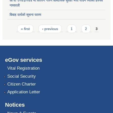
आ वा २०७३/०७४ मा वितरण गरिने सामाजिक सुरक्षा भत्ता पाउने व्यक्ति हरुको
नामावली
बिबाह दर्ताको सूचना फारम
Pages
« first
‹ previous
1
2
3
eGov services
Vital Registration
Social Security
Citizen Charter
Application Letter
Notices