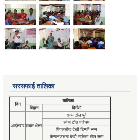
सरसफाई तालिका
तालिका
दिन
विहान
दिउँसो
संगम टोल पुर्व
संगम टोल पश्चिम
आईतवार
वजार क्षेत्र
पिपलचौक देखी डिम्की सम्म
कंन्चनजङ्गा देखी साकेला टोल सम्म