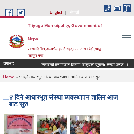
Skip to main content
English
नेपाली
Triyuga Municipality, Government of
Nepal
स्वस्थ,शिक्षित,उद्यमशील हाम्रो सहर,समुन्नत,समावेशी,समद्ध
त्रियुगा नगर
समाचार
सिलबन्दी दरभाउबाट लिलाम बिक्रिको सूचना( तेस्रो पटक) ।
You are here
Home
» ४ दिने आधारभूत संस्था ब्यबस्थापन तालिम आज बाट सुरु
४ दिने आधारभूत संस्था ब्यबस्थापन तालिम आज
बाट सुरु