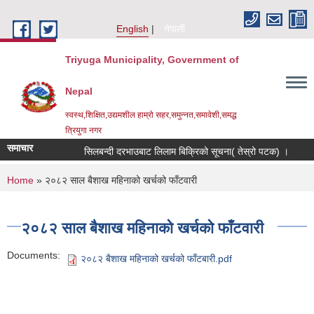
Skip to main content
English
नेपाली
Triyuga Municipality, Government of
Nepal
स्वस्थ,शिक्षित,उद्यमशील हाम्रो सहर,समुन्नत,समावेशी,समद्ध
त्रियुगा नगर
समाचार
सिलबन्दी दरभाउबाट लिलाम बिक्रिको सूचना( तेस्रो पटक) ।
Re
You are here
Home
» २०८२ साल बैशाख महिनाको खर्चको फाँटवारी
२०८२ साल बैशाख महिनाको खर्चको फाँटवारी
Documents:
२०८२ बैशाख महिनाको खर्चको फाँटबारी.pdf