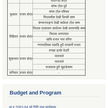
मोतिगडा क्षेत्र
संगम टोल पुर्व
संगम टोल पश्चिम
बुधवार
वजार क्षेत्र
पिपलचौक देखी डिम्की सम्म
कंन्चनजङ्गा देखी साकेला टोल सम्म
जिल्ला प्रशासन कार्यलय देखी करमगाछि सम्म
जिल्ला अस्पताल
विहिवार
वजार क्षेत्र
खसि वजार नया वस्ति
नगरपालिका पछाडि हुदै तरकारी वजार
वगाहा ढल्के देउरी
जलजले
शुक्रवार
वजार क्षेत्र
जलजले
राजावास हुदै चुहाडेसम्म
शनिवार
वजार क्षेत्र
-
Budget and Program
आ व 2083-84 को निति तथा कार्यक्रम