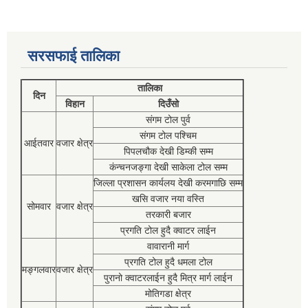
सरसफाई तालिका
तालिका
दिन
विहान
दिउँसो
संगम टोल पुर्व
संगम टोल पश्चिम
आईतवार
वजार क्षेत्र
पिपलचौक देखी डिम्की सम्म
कंन्चनजङ्गा देखी साकेला टोल सम्म
जिल्ला प्रशासन कार्यलय देखी करमगाछि सम्म
खसि वजार नया वस्ति
सोमवार
वजार क्षेत्र
तरकारी बजार
प्रगति टोल हुदै क्वाटर लाईन
वावारानी मार्ग
प्रगति टोल हुदै धमला टोल
मङ्गलवार
वजार क्षेत्र
पुरानो क्वाटरलाईन हुदै मित्र मार्ग लाईन
मोतिगडा क्षेत्र