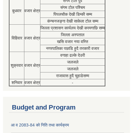
संगम टोल पुर्व
संगम टोल पश्चिम
बुधवार
वजार क्षेत्र
पिपलचौक देखी डिम्की सम्म
कंन्चनजङ्गा देखी साकेला टोल सम्म
जिल्ला प्रशासन कार्यलय देखी करमगाछि सम्म
जिल्ला अस्पताल
विहिवार
वजार क्षेत्र
खसि वजार नया वस्ति
नगरपालिका पछाडि हुदै तरकारी वजार
वगाहा ढल्के देउरी
जलजले
शुक्रवार
वजार क्षेत्र
जलजले
राजावास हुदै चुहाडेसम्म
शनिवार
वजार क्षेत्र
-
Budget and Program
आ व 2083-84 को निति तथा कार्यक्रम