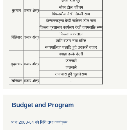
संगम टोल पुर्व
संगम टोल पश्चिम
बुधवार
वजार क्षेत्र
पिपलचौक देखी डिम्की सम्म
कंन्चनजङ्गा देखी साकेला टोल सम्म
जिल्ला प्रशासन कार्यलय देखी करमगाछि सम्म
जिल्ला अस्पताल
विहिवार
वजार क्षेत्र
खसि वजार नया वस्ति
नगरपालिका पछाडि हुदै तरकारी वजार
वगाहा ढल्के देउरी
जलजले
शुक्रवार
वजार क्षेत्र
जलजले
राजावास हुदै चुहाडेसम्म
शनिवार
वजार क्षेत्र
-
Budget and Program
आ व 2083-84 को निति तथा कार्यक्रम