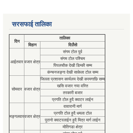
सरसफाई तालिका
तालिका
दिन
विहान
दिउँसो
संगम टोल पुर्व
संगम टोल पश्चिम
आईतवार
वजार क्षेत्र
पिपलचौक देखी डिम्की सम्म
कंन्चनजङ्गा देखी साकेला टोल सम्म
जिल्ला प्रशासन कार्यलय देखी करमगाछि सम्म
खसि वजार नया वस्ति
सोमवार
वजार क्षेत्र
तरकारी बजार
प्रगति टोल हुदै क्वाटर लाईन
वावारानी मार्ग
प्रगति टोल हुदै धमला टोल
मङ्गलवार
वजार क्षेत्र
पुरानो क्वाटरलाईन हुदै मित्र मार्ग लाईन
मोतिगडा क्षेत्र