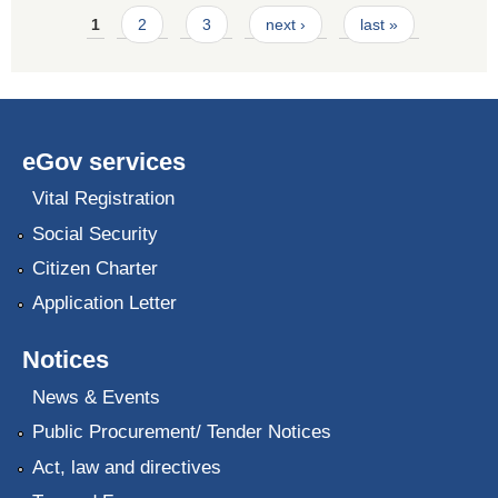
Pages
1
2
3
next ›
last »
eGov services
Vital Registration
Social Security
Citizen Charter
Application Letter
Notices
News & Events
Public Procurement/ Tender Notices
Act, law and directives