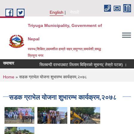
Skip to main content
English
नेपाली
Triyuga Municipality, Government of
Nepal
स्वस्थ,शिक्षित,उद्यमशील हाम्रो सहर,समुन्नत,समावेशी,समद्ध
त्रियुगा नगर
समाचार
सिलबन्दी दरभाउबाट लिलाम बिक्रिको सूचना( तेस्रो पटक) ।
You are here
Home
» सडक ग्राभेल योजना शुभारम्भ कार्यक्रम,२०७८
सडक ग्राभेल योजना शुभारम्भ कार्यक्रम,२०७८