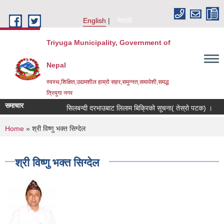
Skip to main content
English
नेपाली
Triyuga Municipality, Government of
Nepal
स्वस्थ,शिक्षित,उद्यमशील हाम्रो सहर,समुन्नत,समावेशी,समद्ध
त्रियुगा नगर
समाचार
सिलबन्दी दरभाउबाट लिलाम बिक्रिको सूचना( तेस्रो पटक) ।
You are here
Home
» श्री विष्णु भक्त सिग्देल
श्री विष्णु भक्त सिग्देल