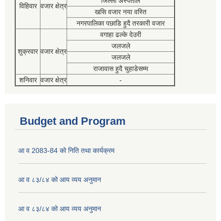
जिल्ला अस्पताल
विहिवार
वजार क्षेत्र
खसि वजार नया वस्ति
नगरपालिका पछाडि हुदै तरकारी वजार
वगाहा ढल्के देउरी
जलजले
शुक्रवार
वजार क्षेत्र
जलजले
राजावास हुदै चुहाडेसम्म
शनिवार
वजार क्षेत्र
-
Budget and Program
आ व 2083-84 को निति तथा कार्यक्रम
आ व ८३/८४ को आय व्यय अनुमान
आ व ८३/८४ को आय व्यय अनुमान