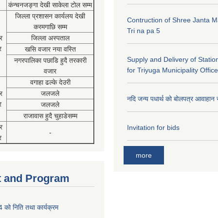
कंन्चनजङ्गा देखी साकेला टोल सम्म
जिल्ला प्रशासन कार्यलय देखी
Contruction of Shree Janta M
करमगाछि सम्म
Tri na pa 5
र
जिल्ला अस्पताल
र
खसि वजार नया वस्ति
Supply and Delivery of Statio
नगरपालिका पछाडि हुदै तरकारी
for Triyuga Municipality Office
वजार
वगाहा ढल्के देउरी
र
जलजले
नदि जन्य पधार्थ को बोलपत्र आवाहान 
र
जलजले
राजावास हुदै चुहाडेसम्म
र
Invitation for bids
-
र
more
 and Program
को निति तथा कार्यक्रम