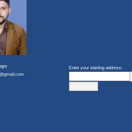
िकृत
Enter your starting address:
un@gmail.com