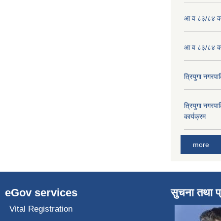
आ व ८३/८४ को
आ व ८३/८४ को
त्रियुगा नगर
त्रियुगा नगर
कार्यक्रम
more
eGov services
सुचना तथा प
Vital Registration