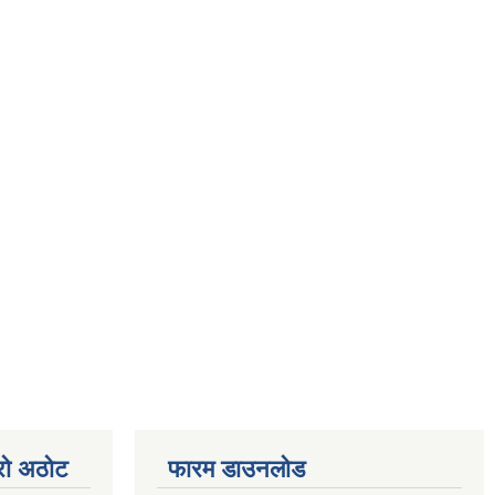
्रो अठोट
फारम डाउनलोड