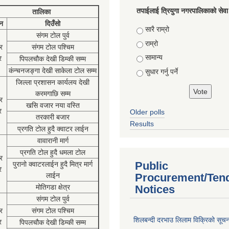
तपाईलाई त्रियुगा नगरपालिकाको सेवा
तालिका
न
दिउँसो
Choices
सारै राम्रो
संगम टोल पुर्व
राम्रो
र
संगम टोल पश्चिम
सामान्य
र
पिपलचौक देखी डिम्की सम्म
कंन्चनजङ्गा देखी साकेला टोल सम्म
सुधार गर्नु पर्ने
जिल्ला प्रशासन कार्यलय देखी
करमगाछि सम्म
र
खसि वजार नया वस्ति
र
Older polls
तरकारी बजार
Results
प्रगति टोल हुदै क्वाटर लाईन
वावारानी मार्ग
प्रगति टोल हुदै धमला टोल
र
Public
पुरानो क्वाटरलाईन हुदै मित्र मार्ग
र
लाईन
Procurement/Ten
मोतिगडा क्षेत्र
Notices
संगम टोल पुर्व
र
संगम टोल पश्चिम
शिलबन्दी दरभाउ लिलाम विक्रिको सूच
र
पिपलचौक देखी डिम्की सम्म