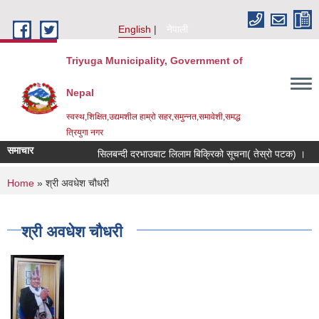
Skip to main content
English
नेपाली
Triyuga Municipality, Government of
Nepal
स्वस्थ,शिक्षित,उद्यमशील हाम्रो सहर,समुन्नत,समावेशी,समद्ध
त्रियुगा नगर
समाचार
सिलबन्दी दरभाउबाट लिलाम बिक्रिको सूचना( तेस्रो पटक) ।
You are here
Home
» श्री अवधेश चौधरी
श्री अवधेश चौधरी