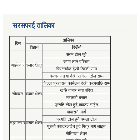
सरसफाई तालिका
तालिका
दिन
विहान
दिउँसो
संगम टोल पुर्व
संगम टोल पश्चिम
आईतवार
वजार क्षेत्र
पिपलचौक देखी डिम्की सम्म
कंन्चनजङ्गा देखी साकेला टोल सम्म
जिल्ला प्रशासन कार्यलय देखी करमगाछि सम्म
खसि वजार नया वस्ति
सोमवार
वजार क्षेत्र
तरकारी बजार
प्रगति टोल हुदै क्वाटर लाईन
वावारानी मार्ग
प्रगति टोल हुदै धमला टोल
मङ्गलवार
वजार क्षेत्र
पुरानो क्वाटरलाईन हुदै मित्र मार्ग लाईन
मोतिगडा क्षेत्र