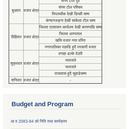
संगम टोल पुर्व
संगम टोल पश्चिम
बुधवार
वजार क्षेत्र
पिपलचौक देखी डिम्की सम्म
कंन्चनजङ्गा देखी साकेला टोल सम्म
जिल्ला प्रशासन कार्यलय देखी करमगाछि सम्म
जिल्ला अस्पताल
विहिवार
वजार क्षेत्र
खसि वजार नया वस्ति
नगरपालिका पछाडि हुदै तरकारी वजार
वगाहा ढल्के देउरी
जलजले
शुक्रवार
वजार क्षेत्र
जलजले
राजावास हुदै चुहाडेसम्म
शनिवार
वजार क्षेत्र
-
Budget and Program
आ व 2083-84 को निति तथा कार्यक्रम