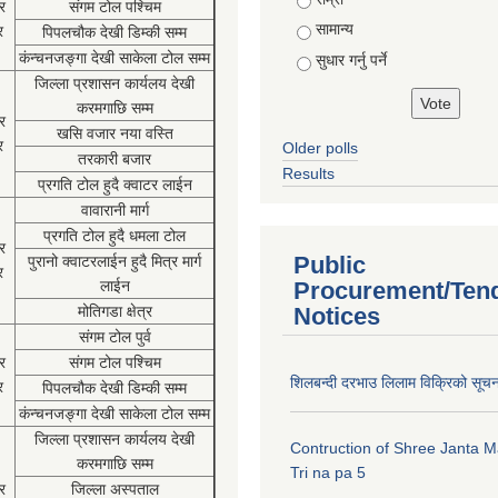
र
संगम टोल पश्चिम
सामान्य
र
पिपलचौक देखी डिम्की सम्म
कंन्चनजङ्गा देखी साकेला टोल सम्म
सुधार गर्नु पर्ने
जिल्ला प्रशासन कार्यलय देखी
करमगाछि सम्म
र
खसि वजार नया वस्ति
र
Older polls
तरकारी बजार
Results
प्रगति टोल हुदै क्वाटर लाईन
वावारानी मार्ग
प्रगति टोल हुदै धमला टोल
र
Public
पुरानो क्वाटरलाईन हुदै मित्र मार्ग
र
लाईन
Procurement/Ten
मोतिगडा क्षेत्र
Notices
संगम टोल पुर्व
र
संगम टोल पश्चिम
शिलबन्दी दरभाउ लिलाम विक्रिको सूच
र
पिपलचौक देखी डिम्की सम्म
कंन्चनजङ्गा देखी साकेला टोल सम्म
जिल्ला प्रशासन कार्यलय देखी
Contruction of Shree Janta M
करमगाछि सम्म
Tri na pa 5
र
जिल्ला अस्पताल