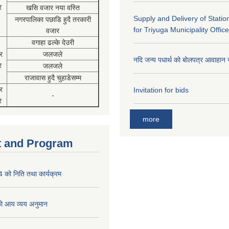
र
खसि वजार नया वस्ति
Supply and Delivery of Statio
नगरपालिका पछाडि हुदै तरकारी
for Triyuga Municipality Office
वजार
वगाहा ढल्के देउरी
र
जलजले
नदि जन्य पधार्थ को बोलपत्र आवाहान 
र
जलजले
राजावास हुदै चुहाडेसम्म
र
Invitation for bids
-
र
more
 and Program
को निति तथा कार्यक्रम
 आय व्यय अनुमान