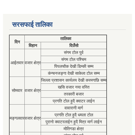
सरसफाई तालिका
तालिका
दिन
विहान
दिउँसो
संगम टोल पुर्व
संगम टोल पश्चिम
आईतवार
वजार क्षेत्र
पिपलचौक देखी डिम्की सम्म
कंन्चनजङ्गा देखी साकेला टोल सम्म
जिल्ला प्रशासन कार्यलय देखी करमगाछि सम्म
खसि वजार नया वस्ति
सोमवार
वजार क्षेत्र
तरकारी बजार
प्रगति टोल हुदै क्वाटर लाईन
वावारानी मार्ग
प्रगति टोल हुदै धमला टोल
मङ्गलवार
वजार क्षेत्र
पुरानो क्वाटरलाईन हुदै मित्र मार्ग लाईन
मोतिगडा क्षेत्र