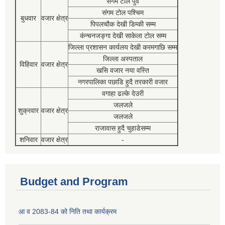
संगम टोल पुर्व
संगम टोल पश्चिम
बुधवार
वजार क्षेत्र
पिपलचौक देखी डिम्की सम्म
कंन्चनजङ्गा देखी साकेला टोल सम्म
जिल्ला प्रशासन कार्यलय देखी करमगाछि सम्म
जिल्ला अस्पताल
विहिवार
वजार क्षेत्र
खसि वजार नया वस्ति
नगरपालिका पछाडि हुदै तरकारी वजार
वगाहा ढल्के देउरी
जलजले
शुक्रवार
वजार क्षेत्र
जलजले
राजावास हुदै चुहाडेसम्म
शनिवार
वजार क्षेत्र
-
Budget and Program
आ व 2083-84 को निति तथा कार्यक्रम