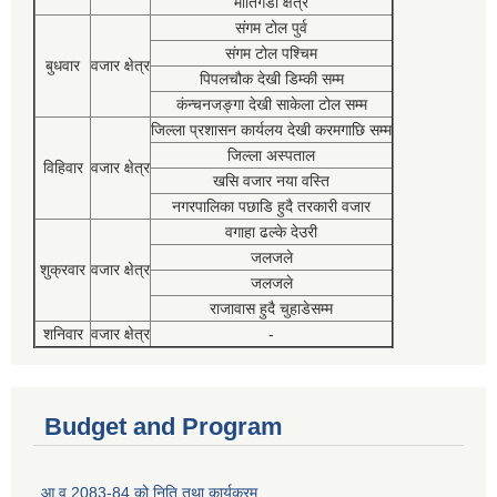
मोतिगडा क्षेत्र
संगम टोल पुर्व
संगम टोल पश्चिम
बुधवार
वजार क्षेत्र
पिपलचौक देखी डिम्की सम्म
कंन्चनजङ्गा देखी साकेला टोल सम्म
जिल्ला प्रशासन कार्यलय देखी करमगाछि सम्म
जिल्ला अस्पताल
विहिवार
वजार क्षेत्र
खसि वजार नया वस्ति
नगरपालिका पछाडि हुदै तरकारी वजार
वगाहा ढल्के देउरी
जलजले
शुक्रवार
वजार क्षेत्र
जलजले
राजावास हुदै चुहाडेसम्म
शनिवार
वजार क्षेत्र
-
Budget and Program
आ व 2083-84 को निति तथा कार्यक्रम