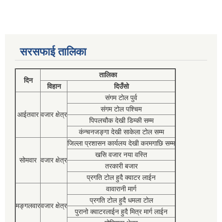
सरसफाई तालिका
तालिका
दिन
विहान
दिउँसो
संगम टोल पुर्व
संगम टोल पश्चिम
आईतवार
वजार क्षेत्र
पिपलचौक देखी डिम्की सम्म
कंन्चनजङ्गा देखी साकेला टोल सम्म
जिल्ला प्रशासन कार्यलय देखी करमगाछि सम्म
खसि वजार नया वस्ति
सोमवार
वजार क्षेत्र
तरकारी बजार
प्रगति टोल हुदै क्वाटर लाईन
वावारानी मार्ग
प्रगति टोल हुदै धमला टोल
मङ्गलवार
वजार क्षेत्र
पुरानो क्वाटरलाईन हुदै मित्र मार्ग लाईन